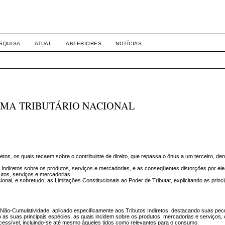
-1281 DIREITO
SQUISA
ATUAL
ANTERIORES
NOTÍCIAS
TEMA TRIBUTÁRIO NACIONAL
etos, os quais recaem sobre o contribuinte de direito, que repassa o ônus a um terceiro, d
s Indiretos sobre os produtos, serviços e mercadorias, e as conseqüentes distorções por el
tos, serviços e mercadorias.
onal, e sobretudo, as Limitações Constitucionais ao Poder de Tributar, explicitando as prin
a Não-Cumulatividade, aplicado especificamente aos Tributos Indiretos, destacando suas pecu
do as suas principais espécies, as quais incidem sobre os produtos, mercadorias e serviços,
cessível, incluindo-se até mesmo àqueles tidos como relevantes para o consumo.