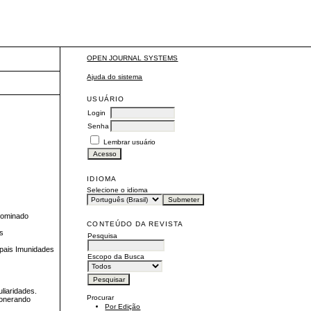
OPEN JOURNAL SYSTEMS
Ajuda do sistema
USUÁRIO
Login
Senha
Lembrar usuário
IDIOMA
Selecione o idioma
enominado
CONTEÚDO DA REVISTA
es
Pesquisa
cipais Imunidades
Escopo da Busca
liaridades.
Procurar
 onerando
Por Edição