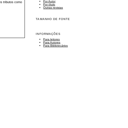
Por Autor
es tributos como
Por título
Outras revistas
TAMANHO DE FONTE
INFORMAÇÕES
Para leitores
Para Autores
Para Bibliotecários