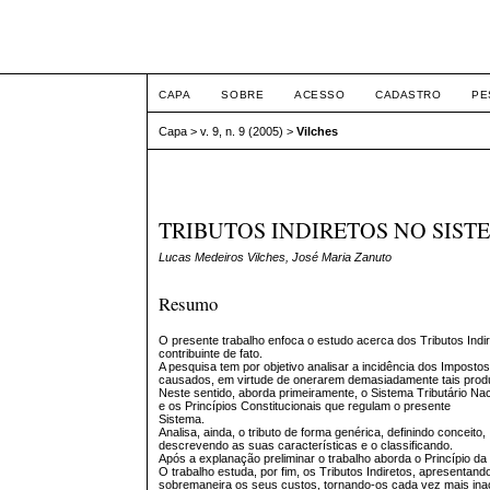
Intertem@s ISSN 1677
CAPA
SOBRE
ACESSO
CADASTRO
PE
Capa
>
v. 9, n. 9 (2005)
>
Vilches
TRIBUTOS INDIRETOS NO SIS
Lucas Medeiros Vilches, José Maria Zanuto
Resumo
O presente trabalho enfoca o estudo acerca dos Tributos Indir
contribuinte de fato.
A pesquisa tem por objetivo analisar a incidência dos Imposto
causados, em virtude de onerarem demasiadamente tais produ
Neste sentido, aborda primeiramente, o Sistema Tributário Naci
e os Princípios Constitucionais que regulam o presente
Sistema.
Analisa, ainda, o tributo de forma genérica, definindo conceito,
descrevendo as suas características e o classificando.
Após a explanação preliminar o trabalho aborda o Princípio d
O trabalho estuda, por fim, os Tributos Indiretos, apresentan
sobremaneira os seus custos, tornando-os cada vez mais ina