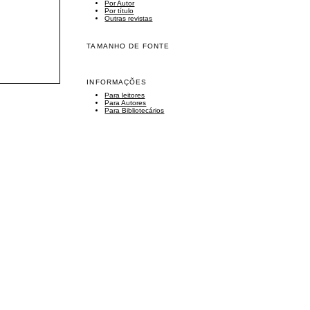
Por Autor
Por título
Outras revistas
TAMANHO DE FONTE
INFORMAÇÕES
Para leitores
Para Autores
Para Bibliotecários