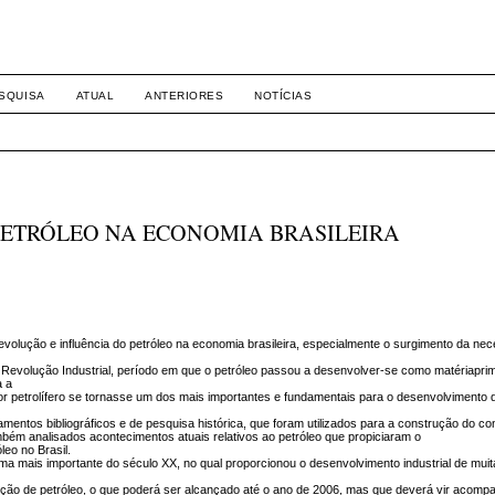
-1281 DIREITO
SQUISA
ATUAL
ANTERIORES
NOTÍCIAS
PETRÓLEO NA ECONOMIA BRASILEIRA
volução e influência do petróleo na economia brasileira, especialmente o surgimento da ne
evolução Industrial, período em que o petróleo passou a desenvolver-se como matériapri
a a
r petrolífero se tornasse um dos mais importantes e fundamentais para o desenvolvimento
mentos bibliográficos e de pesquisa histórica, que foram utilizados para a construção do co
bém analisados acontecimentos atuais relativos ao petróleo que propiciaram o
leo no Brasil.
rima mais importante do século XX, no qual proporcionou o desenvolvimento industrial de mui
ução de petróleo, o que poderá ser alcançado até o ano de 2006, mas que deverá vir acom