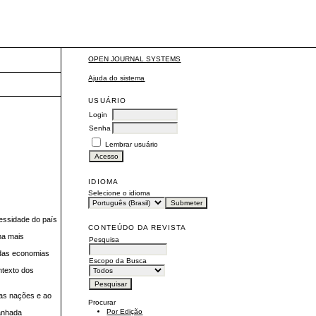
OPEN JOURNAL SYSTEMS
Ajuda do sistema
USUÁRIO
Login
Senha
Lembrar usuário
IDIOMA
Selecione o idioma
cessidade do país
CONTEÚDO DA REVISTA
ma mais
Pesquisa
 das economias
Escopo da Busca
ntexto dos
tas nações e ao
Procurar
Por Edição
panhada