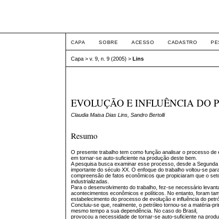
Intertem@s ISSN 1677
CAPA
SOBRE
ACESSO
CADASTRO
PE
Capa
>
v. 9, n. 9 (2005)
>
Lins
EVOLUÇÃO E INFLUÊNCIA DO 
Claudia Maisa Dias Lins, Sandro Bertolli
Resumo
O presente trabalho tem como função analisar o processo de e
em tornar-se auto-suficiente na produção deste bem.
A pesquisa busca examinar esse processo, desde a Segunda R
importante do século XX. O enfoque do trabalho voltou-se par
compreensão de fatos econômicos que propiciaram que o seto
industrializadas.
Para o desenvolvimento do trabalho, fez-se necessário levanta
acontecimentos econômicos e políticos. No entanto, foram tam
estabelecimento do processo de evolução e influência do petró
Concluiu-se que, realmente, o petróleo tornou-se a matéria-p
mesmo tempo a sua dependência. No caso do Brasil,
provocou a necessidade de tornar-se auto-suficiente na prod