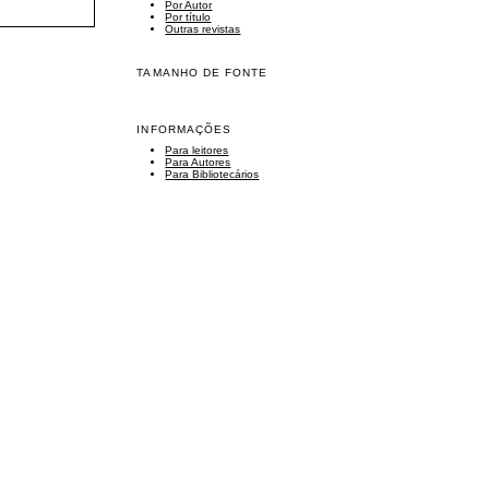
Por Autor
Por título
Outras revistas
TAMANHO DE FONTE
INFORMAÇÕES
Para leitores
Para Autores
Para Bibliotecários