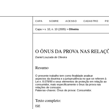
Intertem@s ISSN 1677
CAPA
SOBRE
ACESSO
CADASTRO
PE
Capa
>
v. 10, n. 10 (2005)
>
Oliveira
O ÔNUS DA PROVA NAS RELAÇ
Daniel Louzada de Oliveira
Resumo
O presente trabalho tem como finalidade analisar
aspectos da doutrina e a jurisprudência no que se referem à
Lei n. 8.078/90 e seus elementos de proteção em relação ao
consumidor, mais especificamente o ônus da prova nas
relações de consumo.
Palavras-chaves: Ônus de provar. Consumidor.
Texto completo:
PDF