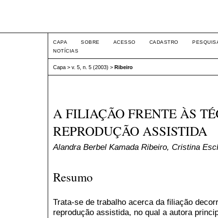
Intertem@s ISSN 1677-1
CAPA
SOBRE
ACESSO
CADASTRO
PESQUIS
NOTÍCIAS
Capa
>
v. 5, n. 5 (2003)
>
Ribeiro
A FILIAÇÃO FRENTE ÀS T
REPRODUÇÃO ASSISTIDA
Alandra Berbel Kamada Ribeiro, Cristina Esc
Resumo
Trata-se de trabalho acerca da filiação decor
reprodução assistida, no qual a autora princ