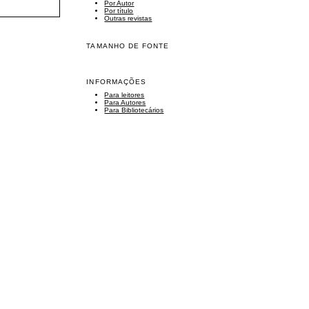
Por Autor
Por título
Outras revistas
TAMANHO DE FONTE
INFORMAÇÕES
Para leitores
Para Autores
Para Bibliotecários