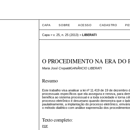
Intertem@s ISSN 1677
CAPA
SOBRE
ACESSO
CADASTRO
PE
Capa
>
v. 25, n. 25 (2013)
>
LIBERATI
O PROCEDIMENTO NA ERA DO 
Maria José CrepaldiGANÂNCIO LIBERATI
Resumo
Este trabalho visa analisar a lei nº 11.419 de 19 de dezembro
processuais específicos que ela assegura e renova, para dem
benéfica ao sistema processual e a toda sociedade e torna cél
processo eletrônico é desumano quando demonstra que o ladohu
paulatinamente, a implantação do processo eletrônico, emvária
o método dialético com análise eapreensão dos procedimentos 
Texto completo:
PDF