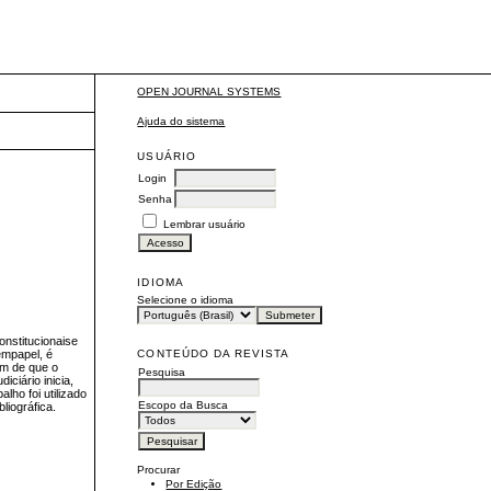
OPEN JOURNAL SYSTEMS
Ajuda do sistema
USUÁRIO
Login
Senha
Lembrar usuário
IDIOMA
Selecione o idioma
onstitucionaise
CONTEÚDO DA REVISTA
empapel, é
em de que o
Pesquisa
ciário inicia,
lho foi utilizado
Escopo da Busca
liográfica.
Procurar
Por Edição