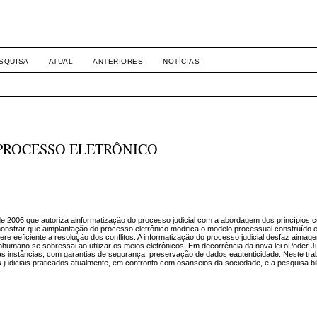
-1281 DIREITO
SQUISA
ATUAL
ANTERIORES
NOTÍCIAS
PROCESSO ELETRÔNICO
 de 2006 que autoriza ainformatização do processo judicial com a abordagem dos princípios c
onstrar que aimplantação do processo eletrônico modifica o modelo processual construído 
ere eeficiente a resolução dos conflitos. A informatização do processo judicial desfaz aimag
mano se sobressai ao utilizar os meios eletrônicos. Em decorrência da nova lei oPoder Judi
s instâncias, com garantias de segurança, preservação de dados eautenticidade. Neste traba
judiciais praticados atualmente, em confronto com osanseios da sociedade, e a pesquisa bib