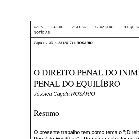
Intertem@s ISSN 1677-1
CAPA
SOBRE
ACESSO
CADASTRO
PESQUIS
NOTÍCIAS
Capa
>
v. 33, n. 33 (2017)
>
ROSÁRIO
O DIREITO PENAL DO INIM
PENAL DO EQUILÍBRO
Jéssica Caçula ROSÁRIO
Resumo
O presente trabalho tem como tema o ";Direi
Penal do Equilíbrio";. Primeiramente, foi ne