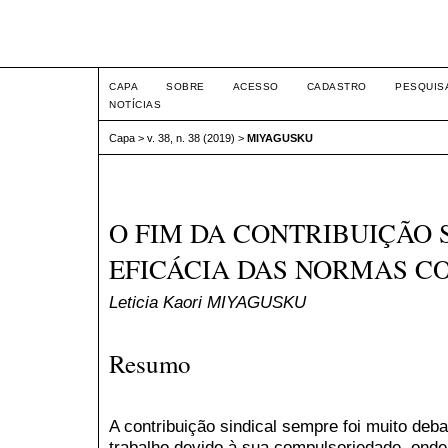
Intertem@s ISSN 1677-1
CAPA
SOBRE
ACESSO
CADASTRO
PESQUIS
NOTÍCIAS
Capa
>
v. 38, n. 38 (2019)
>
MIYAGUSKU
O FIM DA CONTRIBUIÇÃO 
EFICÁCIA DAS NORMAS C
Leticia Kaori MIYAGUSKU
Resumo
A contribuição sindical sempre foi muito deb
trabalho devido à sua compulsoriedade, onde 