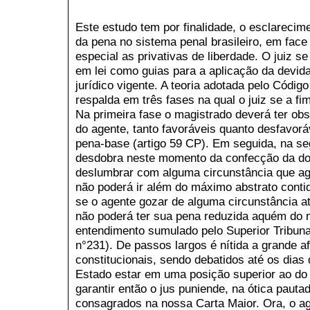
Este estudo tem por finalidade, o esclareci
da pena no sistema penal brasileiro, em fac
especial as privativas de liberdade. O juiz se
em lei como guias para a aplicação da devi
jurídico vigente. A teoria adotada pelo Código
respalda em três fases na qual o juiz se a fi
Na primeira fase o magistrado deverá ter obs
do agente, tanto favoráveis quanto desfavorá
pena-base (artigo 59 CP). Em seguida, na se
desdobra neste momento da confecção da do
deslumbrar com alguma circunstância que agr
não poderá ir além do máximo abstrato contid
se o agente gozar de alguma circunstância a
não poderá ter sua pena reduzida aquém do 
entendimento sumulado pelo Superior Tribuna
n°231). De passos largos é nítida a grande af
constitucionais, sendo debatidos até os dias
Estado estar em uma posição superior ao do
garantir então o jus puniende, na ótica pauta
consagrados na nossa Carta Maior. Ora, o a