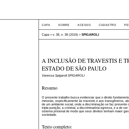
Intertem@s ISSN 1677
CAPA
SOBRE
ACESSO
CADASTRO
PE
Capa
>
v. 38, n. 38 (2019)
>
SPIGAROLI
A INCLUSÃO DE TRAVESTIS E 
ESTADO DE SÃO PAULO
Vanessa Spigaroli SPIGAROLI
Resumo
O presente trabalho busca evidenciar que o direito fundament
minorias, especificamente às travestis e aos transgêneros, ab
de um ambiente social, onde a discriminação se faz presente d
tripla punição, a criminal, a discriminatória egressa, e a de 
sistema prisional de modo que seus direitos tenham maior gar
sociedade.
Texto completo: