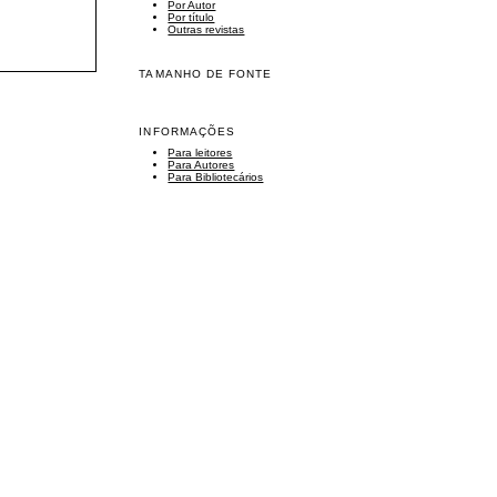
Por Autor
Por título
Outras revistas
TAMANHO DE FONTE
INFORMAÇÕES
Para leitores
Para Autores
Para Bibliotecários