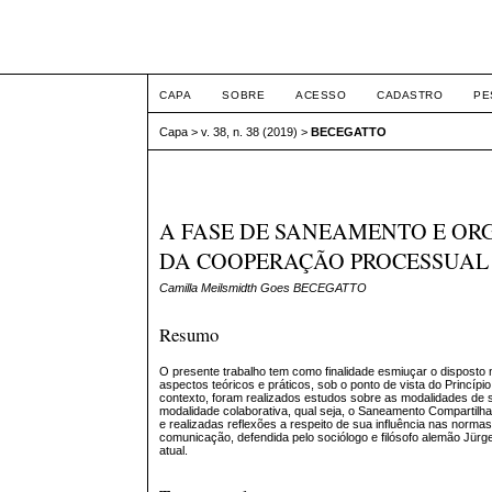
Intertem@s ISSN 1677
CAPA
SOBRE
ACESSO
CADASTRO
PE
Capa
>
v. 38, n. 38 (2019)
>
BECEGATTO
A FASE DE SANEAMENTO E ORG
DA COOPERAÇÃO PROCESSUAL
Camilla Meilsmidth Goes BECEGATTO
Resumo
O presente trabalho tem como finalidade esmiuçar o disposto
aspectos teóricos e práticos, sob o ponto de vista do Princíp
contexto, foram realizados estudos sobre as modalidades de 
modalidade colaborativa, qual seja, o Saneamento Compartilh
e realizadas reflexões a respeito de sua influência nas norma
comunicação, defendida pelo sociólogo e filósofo alemão Jü
atual.