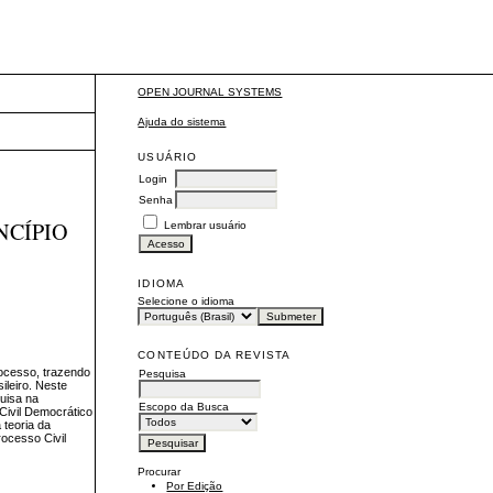
OPEN JOURNAL SYSTEMS
Ajuda do sistema
USUÁRIO
Login
Senha
NCÍPIO
Lembrar usuário
IDIOMA
Selecione o idioma
CONTEÚDO DA REVISTA
rocesso, trazendo
Pesquisa
ileiro. Neste
uisa na
Escopo da Busca
Civil Democrático
 teoria da
ocesso Civil
Procurar
Por Edição