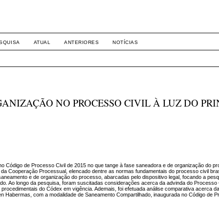
-1281 DIREITO
SQUISA
ATUAL
ANTERIORES
NOTÍCIAS
ANIZAÇÃO NO PROCESSO CIVIL À LUZ DO PRI
 no Código de Processo Civil de 2015 no que tange à fase saneadora e de organização do p
io da Cooperação Processual, elencado dentre as normas fundamentais do processo civil bras
saneamento e de organização do processo, abarcadas pelo dispositivo legal, focando a pesq
ado. Ao longo da pesquisa, foram suscitadas considerações acerca da advinda do Processo 
s procedimentais do Códex em vigência. Ademais, foi efetuada análise comparativa acerca da
rgen Habermas, com a modalidade de Saneamento Compartilhado, inaugurada no Código de Pr