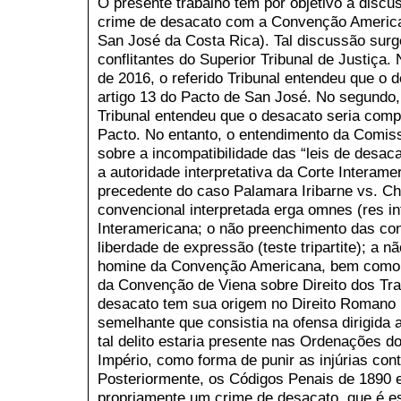
O presente trabalho tem por objetivo a discu
crime de desacato com a Convenção America
San José da Costa Rica). Tal discussão surg
conflitantes do Superior Tribunal de Justiça
de 2016, o referido Tribunal entendeu que o 
artigo 13 do Pacto de San José. No segundo,
Tribunal entendeu que o desacato seria compa
Pacto. No entanto, o entendimento da Comis
sobre a incompatibilidade das “leis de desac
a autoridade interpretativa da Corte Interam
precedente do caso Palamara Iribarne vs. Chi
convencional interpretada erga omnes (res in
Interamericana; o não preenchimento das con
liberdade de expressão (teste tripartite); a n
homine da Convenção Americana, bem como d
da Convenção de Viena sobre Direito dos Tr
desacato tem sua origem no Direito Romano po
semelhante que consistia na ofensa dirigida 
tal delito estaria presente nas Ordenações d
Império, como forma de punir as injúrias cont
Posteriormente, os Códigos Penais de 1890 
propriamente um crime de desacato, que é e