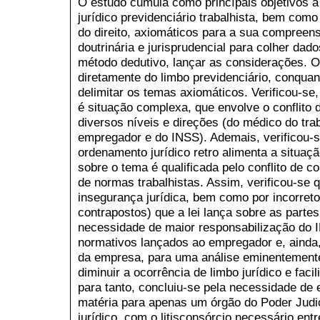
O estudo cumula como princípais objetivos a 
jurídico previdenciário trabalhista, bem co
do direito, axiomáticos para a sua compreensã
doutrinária e jurisprudencial para colher dad
método dedutivo, lançar as considerações. O 
diretamente do limbo previdenciário, conqua
delimitar os temas axiomáticos. Verificou-se,
é situação complexa, que envolve o conflito 
diversos níveis e direções (do médico do tr
empregador e do INSS). Ademais, verificou-s
ordenamento jurídico retro alimenta a situaçã
sobre o tema é qualificada pelo conflito de
de normas trabalhistas. Assim, verificou-se 
insegurança jurídica, bem como por incorreto
contrapostos) que a lei lança sobre as parte
necessidade de maior responsabilização do
normativos lançados ao empregador e, ainda, 
da empresa, para uma análise eminentemente
diminuir a ocorrência de limbo jurídico e facil
para tanto, concluiu-se pela necessidade de
matéria para apenas um órgão do Poder Judic
jurídico, com o litisconsórcio necessário en