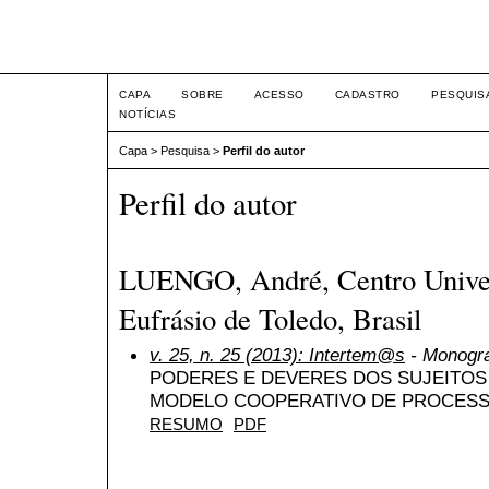
Intertem@s ISSN 1677-1
CAPA
SOBRE
ACESSO
CADASTRO
PESQUIS
NOTÍCIAS
Capa
>
Pesquisa
>
Perfil do autor
Perfil do autor
LUENGO, André, Centro Univer
Eufrásio de Toledo, Brasil
v. 25, n. 25 (2013): Intertem@s
- Monogra
PODERES E DEVERES DOS SUJEITOS
MODELO COOPERATIVO DE PROCES
RESUMO
PDF