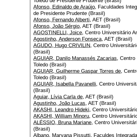
Toledo de Presidente Prudente (Brasil)
Afonso, Edinaldo de Araújo
, Faculdades Integ
de Presidente Prudente (Brasil)
Afonso, Fernando Alberti
, AET (Brasil)
Afonso, João Sérgio
, AET (Brasil)
AGOSTINELLI, Joice
, Centro Universitário A
Agostinho, Anderson Fonseca
, AET (Brasil)
AGUDO, Hugo CRIVILIN
, Centro Universitár
(Brasil)
AGUIAR, Danilo Manassés Zacarias
, Centro
Toledo (Brasil)
AGUIAR, Guilherme Gaspar Torres de
, Centr
Toledo (Brasil)
AGUIAR, Isabella Pavanelli
, Centro Universit
(Brasil)
Aguiar, Lívia Carla de
, AET (Brasil)
Agustinho, João Lucas
, AET (Brasil)
AKASHI, Leandro Hideki
, Centro Universitári
AKASHI, William Minoru
, Centro Universitári
ALÉSSIO, Bruna Mariane
, Centro Universitár
(Brasil)
Albano, Maryana Pissutti
, Faculdes Integrada