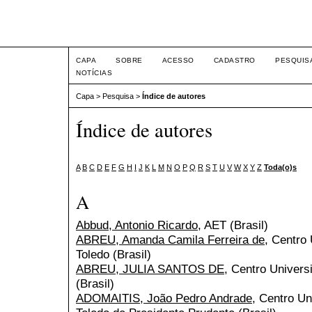
Intertem@s ISSN 1677-1
CAPA
SOBRE
ACESSO
CADASTRO
PESQUIS
NOTÍCIAS
Capa
>
Pesquisa
>
Índice de autores
Índice de autores
A
B
C
D
E
F
G
H
I
J
K
L
M
N
O
P
Q
R
S
T
U
V
W
X
Y
Z
Toda(o)s
A
Abbud, Antonio Ricardo
, AET (Brasil)
ABREU, Amanda Camila Ferreira de
, Centro 
Toledo (Brasil)
ABREU, JULIA SANTOS DE
, Centro Universi
(Brasil)
ADOMAITIS, João Pedro Andrade
, Centro Un