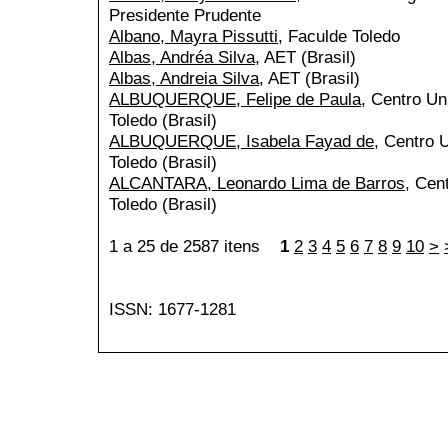
Presidente Prudente
Albano, Mayra Pissutti
, Faculde Toledo
Albas, Andréa Silva
, AET (Brasil)
Albas, Andreia Silva
, AET (Brasil)
ALBUQUERQUE, Felipe de Paula
, Centro Un
Toledo (Brasil)
ALBUQUERQUE, Isabela Fayad de
, Centro U
Toledo (Brasil)
ALCANTARA, Leonardo Lima de Barros
, Cen
Toledo (Brasil)
1 a 25 de 2587 itens
1
2
3
4
5
6
7
8
9
10
>
ISSN: 1677-1281