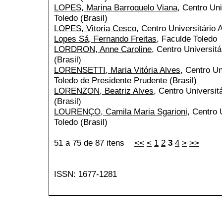
LOPES, Marina Barroquelo Viana
, Centro Uni
Toledo (Brasil)
LOPES, Vitoria Cesco
, Centro Universitário 
Lopes Sá, Fernando Freitas
, Faculde Toledo
LORDRON, Anne Caroline
, Centro Universitá
(Brasil)
LORENSETTI, Maria Vitória Alves
, Centro Un
Toledo de Presidente Prudente (Brasil)
LORENZON, Beatriz Alves
, Centro Universit
(Brasil)
LOURENÇO, Camila Maria Sgarioni
, Centro 
Toledo (Brasil)
51 a 75 de 87 itens
<<
<
1
2
3
4
>
>>
ISSN: 1677-1281