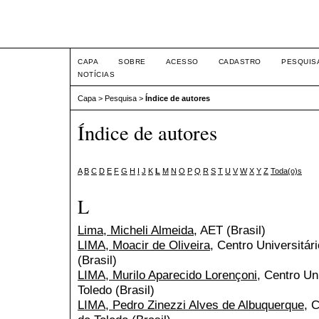
Intertem@s ISSN 1677-1
CAPA
SOBRE
ACESSO
CADASTRO
PESQUIS
NOTÍCIAS
Capa
>
Pesquisa
>
Índice de autores
Índice de autores
A
B
C
D
E
F
G
H
I
J
K
L
M
N
O
P
Q
R
S
T
U
V
W
X
Y
Z
Toda(o)s
L
Lima, Micheli Almeida
, AET (Brasil)
LIMA, Moacir de Oliveira
, Centro Universitár
(Brasil)
LIMA, Murilo Aparecido Lorençoni
, Centro Un
Toledo (Brasil)
LIMA, Pedro Zinezzi Alves de Albuquerque
, 