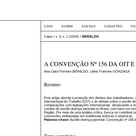
FÓRUM DE DIREITO 
CAPA
SOBRE
ACESSO
CADASTRO
PE
Capa
>
v. 3, n. 1 (2024)
>
BERALDO
A CONVENÇÃO Nº 156 DA OIT 
Ana Clara Ferreira BERALDO, Lânia Francine GONZAGA
Resumo
Este artigo aborda a proteção dos direitos dos trabalhadores, 
Internacional do Trabalho (OIT) e do debate sobre o auxílio-doe
comparações com legislações internacionais, destacando a re
cenário do auxílio-doença parental no Brasil, com base em um
Região. Por meio de uma análise crítica, busca-se contribuir
conclusões embasadas em evidências teóricas e empíricas.
Palavras-chave:
Auxílio-doença parental. Convenção nº 156 d
Texto completo: