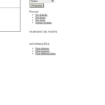
Procurar
Por Edição
Por Autor
Por título
Outras revistas
TAMANHO DE FONTE
INFORMAÇÕES
Para leitores
Para Autores
Para Bibliotecários