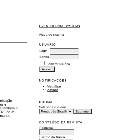
 HUMANOS - FIDH
OPEN JOURNAL SYSTEMS
Ajuda do sistema
USUÁRIO
Login
Senha
Lembrar usuário
NOTIFICAÇÕES
Visualizar
Assinar
anização
IDIOMA
eis e
Selecione o idioma
-se também o
 TRF da 3ª
entando
CONTEÚDO DA REVISTA
Pesquisa
Escopo da Busca