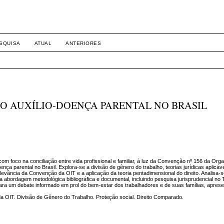
INTERNACIONAL E DIREITOS
SQUISA
ATUAL
ANTERIORES
E O AUXÍLIO-DOENÇA PARENTAL NO BRASIL
com foco na conciliação entre vida profissional e familiar, à luz da Convenção nº 156 da Org
nça parental no Brasil. Explora-se a divisão de gênero do trabalho, teorias jurídicas aplicáv
levância da Convenção da OIT e a aplicação da teoria pentadimensional do direito. Analisa
a abordagem metodológica bibliográfica e documental, incluindo pesquisa jurisprudencial no
 para um debate informado em prol do bem-estar dos trabalhadores e de suas famílias, apres
a OIT. Divisão de Gênero do Trabalho. Proteção social. Direito Comparado.