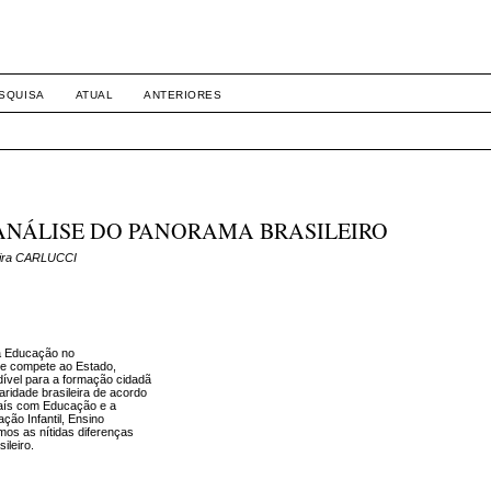
INTERNACIONAL E DIREITOS
SQUISA
ATUAL
ANTERIORES
ANÁLISE DO PANORAMA BRASILEIRO
eira CARLUCCI
 a Educação no
l e compete ao Estado,
ível para a formação cidadã
aridade brasileira de acordo
país com Educação e a
ão Infantil, Ensino
mos as nítidas diferenças
ileiro.