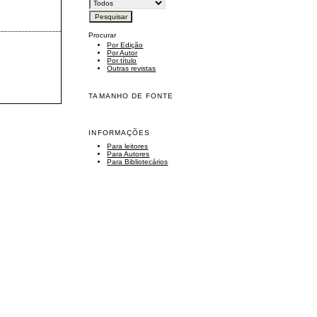
Procurar
Por Edição
Por Autor
Por título
Outras revistas
TAMANHO DE FONTE
INFORMAÇÕES
Para leitores
Para Autores
Para Bibliotecários