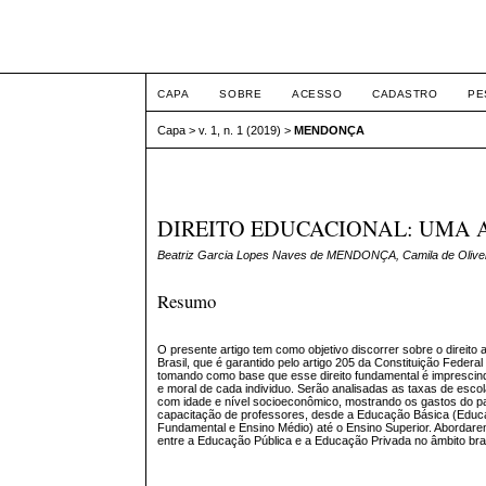
FÓRUM DE DIREITO 
CAPA
SOBRE
ACESSO
CADASTRO
PE
Capa
>
v. 1, n. 1 (2019)
>
MENDONÇA
DIREITO EDUCACIONAL: UMA 
Beatriz Garcia Lopes Naves de MENDONÇA, Camila de Oliv
Resumo
O presente artigo tem como objetivo discorrer sobre o direito
Brasil, que é garantido pelo artigo 205 da Constituição Federa
tomando como base que esse direito fundamental é imprescind
e moral de cada individuo. Serão analisadas as taxas de escol
com idade e nível socioeconômico, mostrando os gastos do 
capacitação de professores, desde a Educação Básica (Educaç
Fundamental e Ensino Médio) até o Ensino Superior. Abordare
entre a Educação Pública e a Educação Privada no âmbito bras