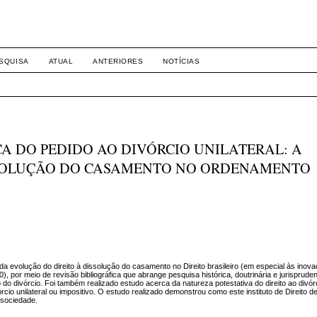
8158
SQUISA
ATUAL
ANTERIORES
NOTÍCIAS
ICA DO PEDIDO AO DIVÓRCIO UNILATERAL: A
SSOLUÇÃO DO CASAMENTO NO ORDENAMENTO
 evolução do direito à dissolução do casamento no Direito brasileiro (em especial às inova
), por meio de revisão bibliográfica que abrange pesquisa histórica, doutrinária e jurisprude
o do divórcio. Foi também realizado estudo acerca da natureza potestativa do direito ao divór
rcio unilateral ou impositivo. O estudo realizado demonstrou como este instituto de Direito de
 sociedade.