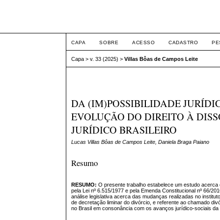
Intertemas ISSN 1516-
CAPA
SOBRE
ACESSO
CADASTRO
PE
Capa
>
v. 33 (2025)
>
Villas Bôas de Campos Leite
DA (IM)POSSIBILIDADE JURÍD
EVOLUÇÃO DO DIREITO À DI
JURÍDICO BRASILEIRO
Lucas Villas Bôas de Campos Leite, Daniela Braga Paiano
Resumo
RESUMO:
O presente trabalho estabelece um estudo acerca da
pela Lei nº 6.515/1977 e pela Emenda Constitucional nº 66/2010
análise legislativa acerca das mudanças realizadas no institut
de decretação liminar do divórcio, e referente ao chamado divó
no Brasil em consonância com os avanços jurídico-sociais da