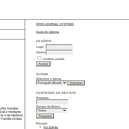
OPEN JOURNAL SYSTEMS
Ajuda do sistema
USUÁRIO
Login
Senha
Lembrar usuário
IDIOMA
Selecione o idioma
CONTEÚDO DA REVISTA
Pesquisa
Escopo da Busca
ções trazidas
ncial e mediante
cio e da hipótese
 Família evoluiu
Procurar
Por Edição