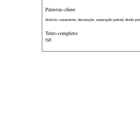
Palavras-chave
divórcio; casamento; dissolução; separação judicial; direito pot
Texto completo:
PDF