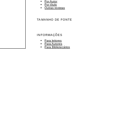
Por Autor
Por título
Outras revistas
TAMANHO DE FONTE
INFORMAÇÕES
Para leitores
Para Autores
Para Bibliotecários