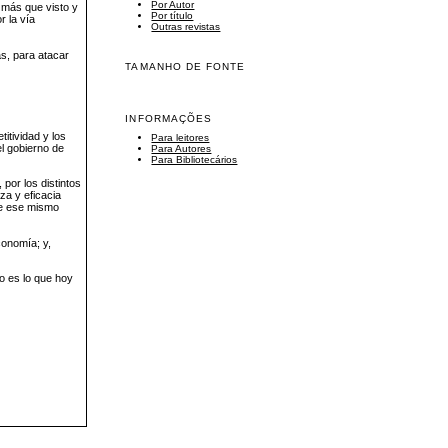
Por Autor
 más que visto y
Por título
r la vía
Outras revistas
ás, para atacar
TAMANHO DE FONTE
INFORMAÇÕES
titividad y los
Para leitores
el gobierno de
Para Autores
Para Bibliotecários
 por los distintos
za y eficacia
que ese mismo
conomía; y,
o es lo que hoy