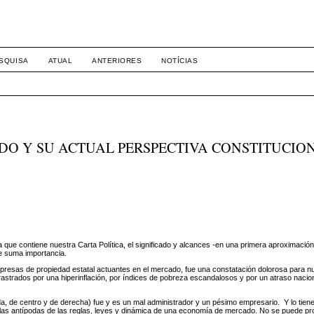
8158
SQUISA
ATUAL
ANTERIORES
NOTÍCIAS
ADO Y SU ACTUAL PERSPECTIVA CONSTITUCIO
 que contiene nuestra Carta Política, el significado y alcances -en una primera aproximación
de suma importancia.
esas de propiedad estatal actuantes en el mercado, fue una constatación dolorosa para nu
arrastrados por una hiperinflación, por índices de pobreza escandalosos y por un atraso nacio
rda, de centro y de derecha) fue y es un mal administrador y un pésimo empresario. Y lo tien
n las antípodas de las reglas, leyes y dinámica de una economía de mercado. No se puede pr