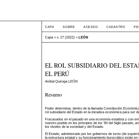
Intertemas ISSN 1516-
CAPA
SOBRE
ACESSO
CADASTRO
PE
Capa
>
v. 27 (2022)
>
LEÓN
EL ROL SUBSIDIARIO DEL EST
EL PERÚ
Aníbal Quiroga LEÓN
Resumo
Poder determinar, dentro de la llamada Constitución Económica
rol subsidiario del Estado en la iniciativa económica para ser 
Fracasados en el pasado en una economía estatista y con empr
nuestro pueblo en los principios de los ’90 del Siglo pasado, 
los niveles de la sociedad y del Estado.
El Estado, administrado por los gobiernos de turno (de izquie
la estructura estatal y su funcionamiento burocrático están e