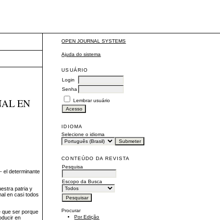
OPEN JOURNAL SYSTEMS
Ajuda do sistema
USUÁRIO
Login
Senha
NAL EN
Lembrar usuário
IDIOMA
Selecione o idioma
CONTEÚDO DA REVISTA
Pesquisa
- el determinante
Escopo da Busca
estra patria y
nal en casi todos
Procurar
e que ser porque
Por Edição
oducir en