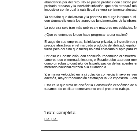
abundancia por decreto. No se puede producir con calidad por
probado, fracaso y la inevitable inflación, que solo atrasará
impositiva con lo cual la caja fiscal se verá seriamente afect
Ya se sabe que del atraso y la pobreza no surge la riqueza, n
con alguna eficiencia los aspectos fundamentales de la infraest
La pobreza solo trae más pobreza y mayores necesidades. Nun
¿Qué es entonces lo que hace progresar a una nación?
El auge de sus empresas, la iniciativa privada, la inversión de g
precios atractivos en el marcado producto del delicado equilibr
turno (sea del sino que fuere) no está calificado ni apto para i
Por eso la Constitución, con sabiduría, reconduce el esfuerzo de
factores que el mercado impone, el Estado debe aparecer como
como un robusto contralor de la participación de los agentes e
mercado nacional ofrezca a la ciudadanía.
Y, a mayor velocidad en la circulación comercial (mayores ve
además, mayor recaudación estatal por la vía impositiva. Gan
Esto es lo que trata de diseñar la Constitución económica de 
tratamos de explicar someramente en el presente trabajo.
Texto completo:
PDF
PDF