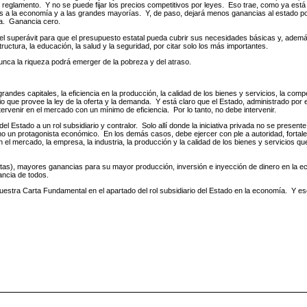
 reglamento. Y no se puede fijar los precios competitivos por leyes. Eso trae, como ya está
 más a la economía y a las grandes mayorías. Y, de paso, dejará menos ganancias al estado po
ada. Ganancia cero.
i el superávit para que el presupuesto estatal pueda cubrir sus necesidades básicas y, adem
ructura, la educación, la salud y la seguridad, por citar solo los más importantes.
ca la riqueza podrá emerger de la pobreza y del atraso.
randes capitales, la eficiencia en la producción, la calidad de los bienes y servicios, la compe
io que provee la ley de la oferta y la demanda. Y está claro que el Estado, administrado por 
ntervenir en el mercado con un mínimo de eficiencia. Por lo tanto, no debe intervenir.
l Estado a un rol subsidiario y contralor. Solo allí donde la iniciativa privada no se presente,
 un protagonista económico. En los demás casos, debe ejercer con ple a autoridad, fortale
n el mercado, la empresa, la industria, la producción y la calidad de los bienes y servicios 
ntas), mayores ganancias para su mayor producción, inversión e inyección de dinero en la e
ancia de todos.
nuestra Carta Fundamental en el apartado del rol subsidiario del Estado en la economía. Y es