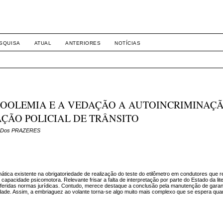
8158
SQUISA
ATUAL
ANTERIORES
NOTÍCIAS
COOLEMIA E A VEDAÇÃO A AUTOINCRIMINAÇ
AÇÃO POLICIAL DE TRÂNSITO
es Dos PRAZERES
ática existente na obrigatoriedade de realização do teste do etilômetro em condutores que
apacidade psicomotora. Relevante frisar a falta de interpretação por parte do Estado da lit
referidas normas jurídicas. Contudo, merece destaque a conclusão pela manutenção de garant
rdade. Assim, a embriaguez ao volante torna-se algo muito mais complexo que se espera qu