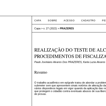
Intertemas ISSN 1516-
CAPA
SOBRE
ACESSO
CADASTRO
PE
Capa
>
v. 27 (2022)
>
PRAZERES
REALIZAÇÃO DO TESTE DE AL
PROCEDIMENTOS DE FISCALIZ
Paulo Joviniano Alvares Dos PRAZERES, Karla Luzia Alvar
Resumo
O trabalho acadêmico em epígrafe tratou de abordar a problem
submeter sem que apresentem sinais notórios de alteração da c
vários dispositivos legais em vigor quando da aplicação das 
que protegem o cidadão contra eventuais abusos de sua libe
de provas.