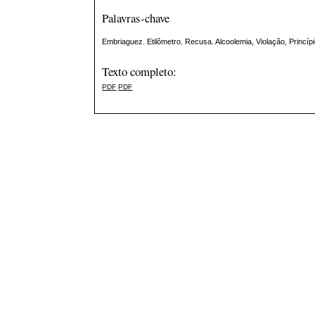
Palavras-chave
Embriaguez. Etilômetro. Recusa. Alcoolemia, Violação, Princípi
Texto completo:
PDF
PDF