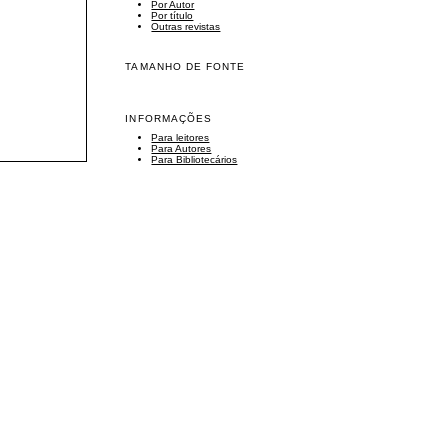
Por Autor
Por título
Outras revistas
TAMANHO DE FONTE
INFORMAÇÕES
Para leitores
Para Autores
Para Bibliotecários