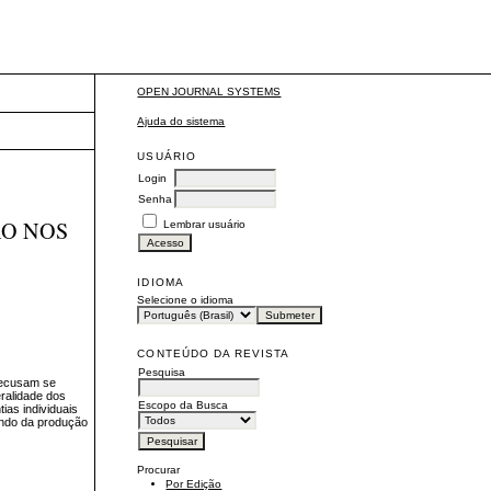
OPEN JOURNAL SYSTEMS
Ajuda do sistema
USUÁRIO
Login
Senha
ÃO NOS
Lembrar usuário
IDIOMA
Selecione o idioma
CONTEÚDO DA REVISTA
Pesquisa
 recusam se
eralidade dos
Escopo da Busca
ias individuais
ando da produção
Procurar
Por Edição