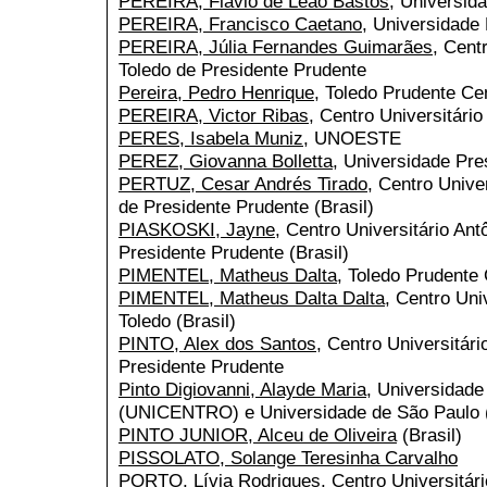
PEREIRA, Flávio de Leão Bastos
, Universid
PEREIRA, Francisco Caetano
, Universidade
PEREIRA, Júlia Fernandes Guimarães
, Cent
Toledo de Presidente Prudente
Pereira, Pedro Henrique
, Toledo Prudente Cen
PEREIRA, Victor Ribas
, Centro Universitário
PERES, Isabela Muniz
, UNOESTE
PEREZ, Giovanna Bolletta
, Universidade Pre
PERTUZ, Cesar Andrés Tirado
, Centro Unive
de Presidente Prudente (Brasil)
PIASKOSKI, Jayne
, Centro Universitário Ant
Presidente Prudente (Brasil)
PIMENTEL, Matheus Dalta
, Toledo Prudente 
PIMENTEL, Matheus Dalta Dalta
, Centro Uni
Toledo (Brasil)
PINTO, Alex dos Santos
, Centro Universitári
Presidente Prudente
Pinto Digiovanni, Alayde Maria
, Universidade
(UNICENTRO) e Universidade de São Paulo (
PINTO JUNIOR, Alceu de Oliveira
(Brasil)
PISSOLATO, Solange Teresinha Carvalho
PORTO, Lívia Rodrigues
, Centro Universitár