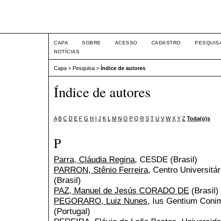
Intertemas ISSN 1516-815
CAPA
SOBRE
ACESSO
CADASTRO
PESQUIS
NOTÍCIAS
Capa
>
Pesquisa
>
Índice de autores
Índice de autores
A
B
C
D
E
F
G
H
I
J
K
L
M
N
O
P
Q
R
S
T
U
V
W
X
Y
Z
Toda(o)s
P
Parra, Cláudia Regina
, CESDE (Brasil)
PARRON, Stênio Ferreira
, Centro Universitá
(Brasil)
PAZ, Manuel de Jesús CORADO DE
(Brasil)
PEGORARO, Luiz Nunes
, Ius Gentium Coni
(Portugal)