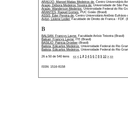
ARAÚJO, Manoel Matias Medeiros de
, Centro Universitário A
Araújo, Débora Medeiros Texeira de
, Universidade de São Pau
Araújo, Wanderson Mederios
, Universidade Federal do Rio G
ARANTES, Raquel Gomes
, PUC Goiás (Brasil)
ASSIS, Éder Pereira de
, Centro Universitário Antônio Eufrásio
Aylon, Lislene Ledier
, Faculdade de Direito de Franca - FDF. (B
B
BALSAN, Francys Layne
, Faculdade Anísio Teixeira (Brasil)
Balsan, Francys Layne
, ITE (Brasil)
BASILIO, Patricia Droeber
(Brasil)
Batista, Edicarlos Medeiros
, Universidade Federal do Rio Gra
Batista, Edicarlos Medeiros
, Universidade Federal do Rio G
26 a 50 de 540 itens
<<
<
1
2
3
4
5
6
7
8
9
10
>
>>
ISSN: 1516-8158