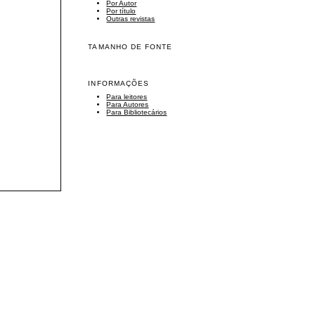
Por Autor
Por título
Outras revistas
TAMANHO DE FONTE
INFORMAÇÕES
Para leitores
Para Autores
Para Bibliotecários