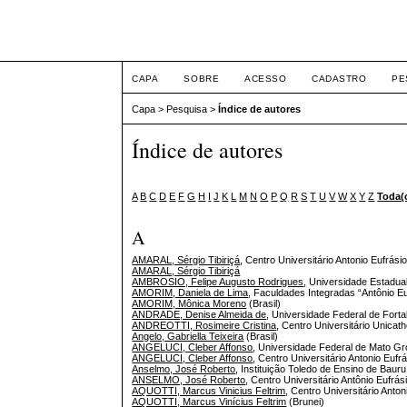
Intertemas ISSN 1516-
CAPA
SOBRE
ACESSO
CADASTRO
PE
Capa
>
Pesquisa
>
Índice de autores
Índice de autores
A
B
C
D
E
F
G
H
I
J
K
L
M
N
O
P
Q
R
S
T
U
V
W
X
Y
Z
Toda(
A
AMARAL, Sérgio Tibiriçá
, Centro Universitário Antonio Eufrásio
AMARAL, Sérgio Tibiriçá
AMBROSIO, Felipe Augusto Rodrigues
, Universidade Estadua
AMORIM, Daniela de Lima
, Faculdades Integradas “Antônio Eu
AMORIM, Mônica Moreno
(Brasil)
ANDRADE, Denise Almeida de
, Universidade Federal de Fortal
ANDREOTTI, Rosimeire Cristina
, Centro Universitário Unicath
Angelo, Gabriella Teixeira
(Brasil)
ANGELUCI, Cleber Affonso
, Universidade Federal de Mato Gr
ANGELUCI, Cleber Affonso
, Centro Universitário Antonio Eufrá
Anselmo, José Roberto
, Instituição Toledo de Ensino de Bauru
ANSELMO, José Roberto
, Centro Universitário Antônio Eufrá
AQUOTTI, Marcus Vinicius Feltrim
, Centro Universitário Anton
AQUOTTI, Marcus Vinícius Feltrim
(Brunei)