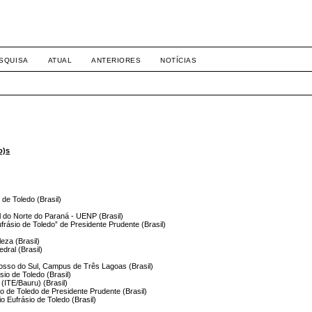
8158
SQUISA
ATUAL
ANTERIORES
NOTÍCIAS
o)s
 de Toledo (Brasil)
l do Norte do Paraná - UENP (Brasil)
frásio de Toledo” de Presidente Prudente (Brasil)
eza (Brasil)
edral (Brasil)
osso do Sul, Campus de Três Lagoas (Brasil)
sio de Toledo (Brasil)
 (ITE/Bauru) (Brasil)
sio de Toledo de Presidente Prudente (Brasil)
io Eufrásio de Toledo (Brasil)