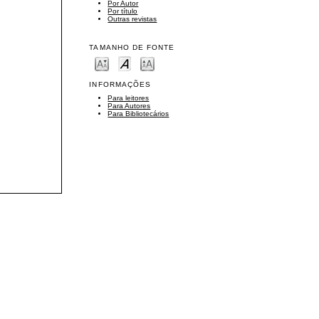
Por Autor
Por título
Outras revistas
TAMANHO DE FONTE
INFORMAÇÕES
Para leitores
Para Autores
Para Bibliotecários