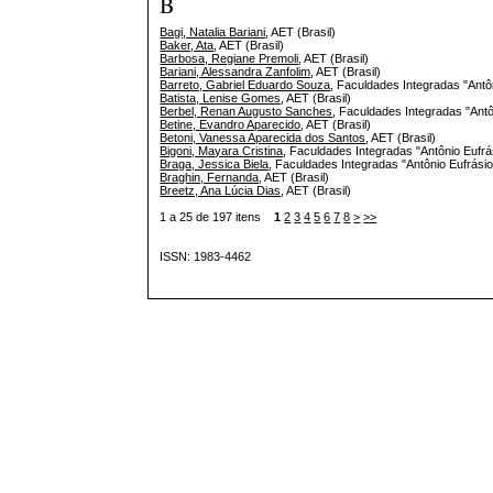
B
Bagi, Natalia Bariani
, AET (Brasil)
Baker, Ata
, AET (Brasil)
Barbosa, Regiane Premoli
, AET (Brasil)
Bariani, Alessandra Zanfolim
, AET (Brasil)
Barreto, Gabriel Eduardo Souza
, Faculdades Integradas "Antôn
Batista, Lenise Gomes
, AET (Brasil)
Berbel, Renan Augusto Sanches
, Faculdades Integradas "Antô
Betine, Evandro Aparecido
, AET (Brasil)
Betoni, Vanessa Aparecida dos Santos
, AET (Brasil)
Bigoni, Mayara Cristina
, Faculdades Integradas "Antônio Eufrá
Braga, Jessica Biela
, Faculdades Integradas "Antônio Eufrásio
Braghin, Fernanda
, AET (Brasil)
Breetz, Ana Lúcia Dias
, AET (Brasil)
1 a 25 de 197 itens
1
2
3
4
5
6
7
8
>
>>
ISSN: 1983-4462