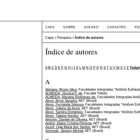
Intertem@s Negócios I
CAPA
SOBRE
ACESSO
CADASTRO
PE
Capa
>
Pesquisa
>
Índice de autores
Índice de autores
A
B
C
D
E
F
G
H
I
J
K
L
M
N
O
P
Q
R
S
T
U
V
W
X
Y
Z
Toda(
A
Akinaga, Bruno Silva
, Faculdades Integradas "Antônio Eufrásio
ALMEIDA, Jéssica P. de
, Faculde Toledo
ALMEIDA, Mariana Rodrigues de
, Faculdades Integradas Antôn
Alves, Alyne Siqueira
, AET (Brasil)
Alves, Fernanda Spinosa
, Faculdades Integradas "Antônio Euf
Alves, Juliano de Assis
, AET (Brasil)
Alves, Sandra Domingos
, Faculdades Integradas "Antônio Eufr
Alves, Tatiane Nardes
, AET (Brasil)
Amorim, Daniele de Oliveira
, AET (Brasil)
Andrin, Elaine Cristina Pimenta
, AET (Brasil)
Assef, Ligia Maria dos Santos
, AET (Brasil)
Azevedo, Simony Micheli
, AET (Brasil)