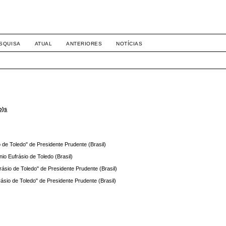
SSN 1983-4462
SQUISA
ATUAL
ANTERIORES
NOTÍCIAS
o)s
 de Toledo" de Presidente Prudente (Brasil)
io Eufrásio de Toledo (Brasil)
rásio de Toledo" de Presidente Prudente (Brasil)
ásio de Toledo" de Presidente Prudente (Brasil)