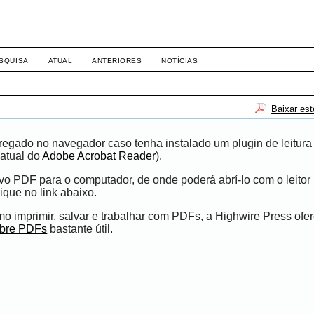
SQUISA
ATUAL
ANTERIORES
NOTÍCIAS
Baixar es
egado no navegador caso tenha instalado um plugin de leitura
atual do
Adobe Acrobat Reader
).
ivo PDF para o computador, de onde poderá abrí-lo com o leito
ique no link abaixo.
 imprimir, salvar e trabalhar com PDFs, a Highwire Press ofe
obre PDFs
bastante útil.