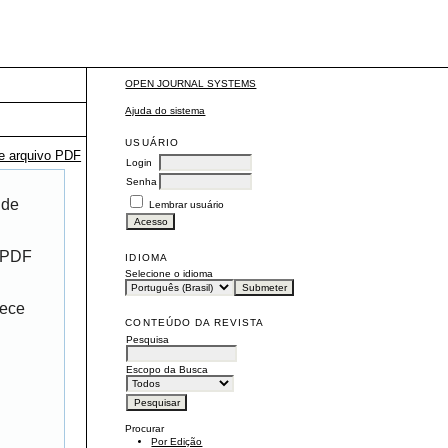
OPEN JOURNAL SYSTEMS
Ajuda do sistema
USUÁRIO
te arquivo PDF
Login
Senha
 de
Lembrar usuário
r PDF
IDIOMA
Selecione o idioma
rece
CONTEÚDO DA REVISTA
Pesquisa
Escopo da Busca
Procurar
Por Edição