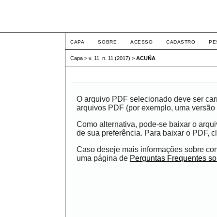
Seminário Integrado
CAPA
SOBRE
ACESSO
CADASTRO
PE
Capa
>
v. 11, n. 11 (2017)
>
ACUÑA
O arquivo PDF selecionado deve ser carr
arquivos PDF (por exemplo, uma versão 
Como alternativa, pode-se baixar o arqu
de sua preferência. Para baixar o PDF, cl
Caso deseje mais informações sobre como
uma página de
Perguntas Frequentes s