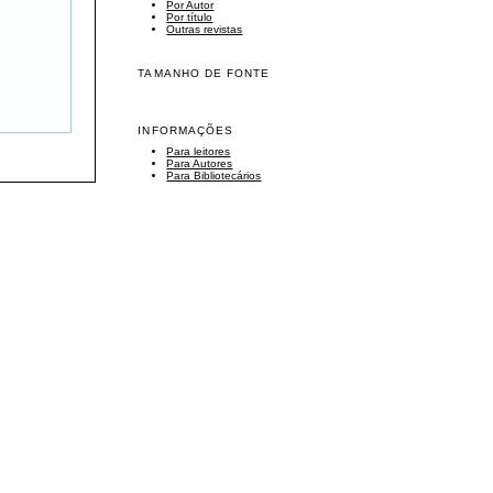
Por Autor
Por título
Outras revistas
TAMANHO DE FONTE
INFORMAÇÕES
Para leitores
Para Autores
Para Bibliotecários