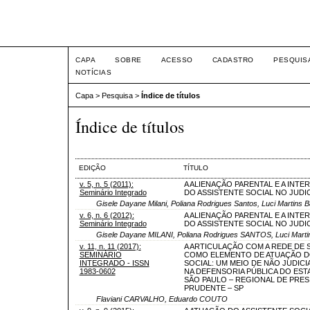
Seminário Integrado
CAPA
SOBRE
ACESSO
CADASTRO
PESQUIS
NOTÍCIAS
Capa
>
Pesquisa
>
Índice de títulos
Índice de títulos
EDIÇÃO
TÍTULO
v. 5, n. 5 (2011):
A ALIENAÇÃO PARENTAL E A INT
Seminário Integrado
DO ASSISTENTE SOCIAL NO JUDI
Gisele Dayane Milani, Poliana Rodrigues Santos, Luci Martins B
v. 6, n. 6 (2012):
A ALIENAÇÃO PARENTAL E A INT
Seminário Integrado
DO ASSISTENTE SOCIAL NO JUDI
Gisele Dayane MILANI, Poliana Rodrigues SANTOS, Luci Mart
v. 11, n. 11 (2017):
A ARTICULAÇÃO COM A REDE DE 
SEMINÁRIO
COMO ELEMENTO DE ATUAÇÃO D
INTEGRADO - ISSN
SOCIAL: UM MEIO DE NÃO JUDICI
1983-0602
NA DEFENSORIA PÚBLICA DO EST
SÃO PAULO – REGIONAL DE PRES
PRUDENTE – SP
Flaviani CARVALHO, Eduardo COUTO