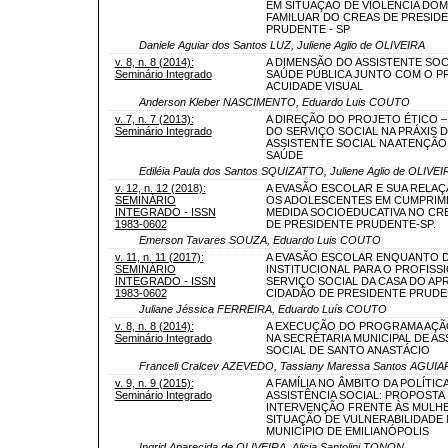
EM SITUAÇÃO DE VIOLÊNCIA DOM
FAMILUAR DO CREAS DE PRESID
PRUDENTE - SP
Daniele Aguiar dos Santos LUZ, Juliene Aglio de OLIVEIRA
v. 8, n. 8 (2014):
A DIMENSÃO DO ASSISTENTE SOC
Seminário Integrado
SAÚDE PÚBLICA JUNTO COM O P
ACUIDADE VISUAL
Anderson Kleber NASCIMENTO, Eduardo Luis COUTO
v. 7, n. 7 (2013):
A DIREÇÃO DO PROJETO ÉTICO –
Seminário Integrado
DO SERVIÇO SOCIAL NA PRÁXIS 
ASSISTENTE SOCIAL NA ATENÇÃO
SAÚDE
Ediléia Paula dos Santos SQUIZATTO, Juliene Aglio de OLIVEI
v. 12, n. 12 (2018):
A EVASÃO ESCOLAR E SUA RELA
SEMINÁRIO
OS ADOLESCENTES EM CUMPRIM
INTEGRADO - ISSN
MEDIDA SOCIOEDUCATIVA NO CRE
1983-0602
DE PRESIDENTE PRUDENTE-SP.
Emerson Tavares SOUZA, Eduardo Luis COUTO
v. 11, n. 11 (2017):
A EVASÃO ESCOLAR ENQUANTO 
SEMINÁRIO
INSTITUCIONAL PARA O PROFISS
INTEGRADO - ISSN
SERVIÇO SOCIAL DA CASA DO AP
1983-0602
CIDADÃO DE PRESIDENTE PRUD
Juliane Jéssica FERREIRA, Eduardo Luís COUTO
v. 8, n. 8 (2014):
A EXECUÇÃO DO PROGRAMA AÇÃ
Seminário Integrado
NA SECRETARIA MUNICIPAL DE AS
SOCIAL DE SANTO ANASTÁCIO
Franceli Cralcev AZEVEDO, Tassiany Maressa Santos AGUIA
v. 9, n. 9 (2015):
A FAMÍLIA NO ÂMBITO DA POLÍTIC
Seminário Integrado
ASSISTÊNCIA SOCIAL: PROPOSTA
INTERVENÇÃO FRENTE ÀS MULH
SITUAÇÃO DE VULNERABILIDADE
MUNICÍPIO DE EMILIANÓPOLIS
Ingrid Aparecida de OLIVEIRA, Alicia Santolini TONON