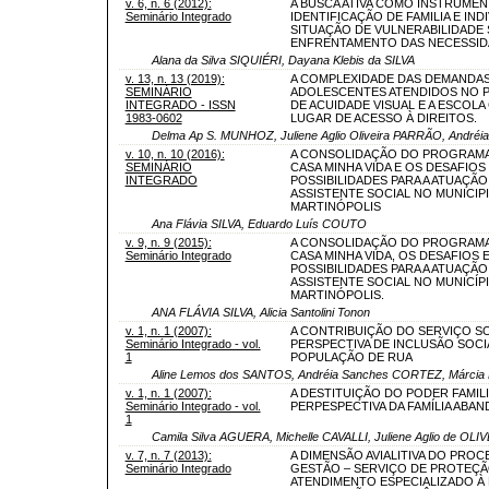
v. 6, n. 6 (2012):
A BUSCA ATIVA COMO INSTRUMEN
Seminário Integrado
IDENTIFICAÇÃO DE FAMILIA E IND
SITUAÇÃO DE VULNERABILIDADE 
ENFRENTAMENTO DAS NECESSID
Alana da Silva SIQUIÉRI, Dayana Klebis da SILVA
v. 13, n. 13 (2019):
A COMPLEXIDADE DAS DEMANDA
SEMINÁRIO
ADOLESCENTES ATENDIDOS NO 
INTEGRADO - ISSN
DE ACUIDADE VISUAL E A ESCOL
1983-0602
LUGAR DE ACESSO À DIREITOS.
Delma Ap S. MUNHOZ, Juliene Aglio Oliveira PARRÃO, André
v. 10, n. 10 (2016):
A CONSOLIDAÇÃO DO PROGRAMA
SEMINÁRIO
CASA MINHA VIDA E OS DESAFIOS 
INTEGRADO
POSSIBILIDADES PARA A ATUAÇÃO
ASSISTENTE SOCIAL NO MUNICIP
MARTINÓPOLIS
Ana Flávia SILVA, Eduardo Luís COUTO
v. 9, n. 9 (2015):
A CONSOLIDAÇÃO DO PROGRAMA
Seminário Integrado
CASA MINHA VIDA, OS DESAFIOS E
POSSIBILIDADES PARA A ATUAÇÃO
ASSISTENTE SOCIAL NO MUNICÍP
MARTINÓPOLIS.
ANA FLÁVIA SILVA, Alicia Santolini Tonon
v. 1, n. 1 (2007):
A CONTRIBUIÇÃO DO SERVIÇO SO
Seminário Integrado - vol.
PERSPECTIVA DE INCLUSÃO SOCI
1
POPULAÇÃO DE RUA
Aline Lemos dos SANTOS, Andréia Sanches CORTEZ, Márcia 
v. 1, n. 1 (2007):
A DESTITUIÇÃO DO PODER FAMIL
Seminário Integrado - vol.
PERPESPECTIVA DA FAMÍLIA ABA
1
Camila Silva AGUERA, Michelle CAVALLI, Juliene Aglio de OLI
v. 7, n. 7 (2013):
A DIMENSÃO AVIALITIVA DO PROC
Seminário Integrado
GESTÃO – SERVIÇO DE PROTEÇÃ
ATENDIMENTO ESPECIALIZADO À