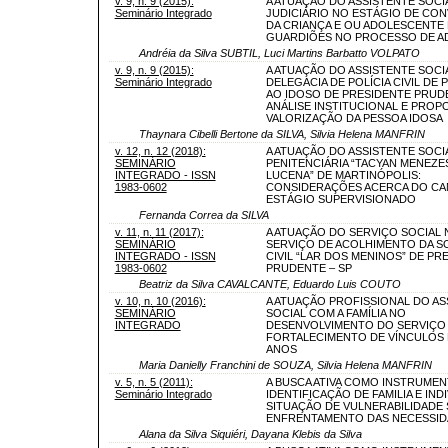
v. 9, n. 9 (2015):
A ATUAÇÃO DO ASSISTENTE SOCI
Seminário Integrado
JUDICIÁRIO NO ESTÁGIO DE CON
DA CRIANÇA E OU ADOLESCENTE 
GUARDIÕES NO PROCESSO DE 
Andréia da Silva SUBTIL, Luci Martins Barbatto VOLPATO
v. 9, n. 9 (2015):
A ATUAÇÃO DO ASSISTENTE SOCI
Seminário Integrado
DELEGACIA DE POLÍCIA CIVIL DE
AO IDOSO DE PRESIDENTE PRUD
ANÁLISE INSTITUCIONAL E PROP
VALORIZAÇÃO DA PESSOA IDOSA
Thaynara Cibelli Bertone da SILVA, Silvia Helena MANFRIN
v. 12, n. 12 (2018):
A ATUAÇÃO DO ASSISTENTE SOCI
SEMINÁRIO
PENITENCIÁRIA “TACYAN MENEZE
INTEGRADO - ISSN
LUCENA” DE MARTINÓPOLIS:
1983-0602
CONSIDERAÇÕES ACERCA DO CA
ESTÁGIO SUPERVISIONADO
Fernanda Correa da SILVA
v. 11, n. 11 (2017):
A ATUAÇÃO DO SERVIÇO SOCIAL 
SEMINÁRIO
SERVIÇO DE ACOLHIMENTO DA S
INTEGRADO - ISSN
CIVIL “LAR DOS MENINOS” DE PR
1983-0602
PRUDENTE – SP
Beatriz da Silva CAVALCANTE, Eduardo Luis COUTO
v. 10, n. 10 (2016):
A ATUAÇÃO PROFISSIONAL DO AS
SEMINÁRIO
SOCIAL COM A FAMÍLIA NO
INTEGRADO
DESENVOLVIMENTO DO SERVIÇO
FORTALECIMENTO DE VÍNCULOS D
ANOS
Maria Danielly Franchini de SOUZA, Silvia Helena MANFRIN
v. 5, n. 5 (2011):
A BUSCA ATIVA COMO INSTRUMEN
Seminário Integrado
IDENTIFICAÇÃO DE FAMILIA E IND
SITUAÇÃO DE VULNERABILIDADE 
ENFRENTAMENTO DAS NECESSID
Alana da Silva Siquiéri, Dayana Klebis da Silva