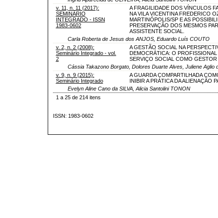
v. 11, n. 11 (2017):
A FRAGILIDADE DOS VÍNCULOS F
SEMINÁRIO
NA VILA VICENTINA FREDERICO 
INTEGRADO - ISSN
MARTINÓPOLIS/SP E AS POSSIBIL
1983-0602
PRESERVAÇÃO DOS MESMOS PAR
ASSISTENTE SOCIAL.
Carla Roberta de Jesus dos ANJOS, Eduardo Luís COUTO
v. 2, n. 2 (2008):
A GESTÃO SOCIAL NA PERSPECTI
Seminário Integrado - vol.
DEMOCRÁTICA: O PROFISSIONAL
2
SERVIÇO SOCIAL COMO GESTOR
Cássia Takazono Borgato, Dolores Duarte Alves, Juliene Aglio d
v. 9, n. 9 (2015):
A GUARDA COMPARTILHADA COM
Seminário Integrado
INIBIR A PRÁTICA DA ALIENAÇÃO 
Evelyn Aline Cano da SILVA, Alicia Santolini TONON
1 a 25 de 214 itens
ISSN: 1983-0602