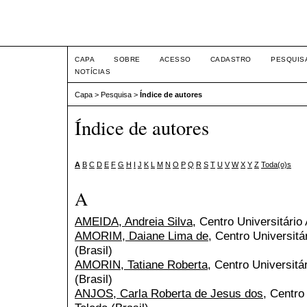
Seminário Integrado
CAPA
SOBRE
ACESSO
CADASTRO
PESQUIS
NOTÍCIAS
Capa
>
Pesquisa
>
Índice de autores
Índice de autores
A
B
C
D
E
F
G
H
I
J
K
L
M
N
O
P
Q
R
S
T
U
V
W
X
Y
Z
Toda(o)s
A
AMEIDA, Andreia Silva
, Centro Universitário
AMORIM, Daiane Lima de
, Centro Universitá
(Brasil)
AMORIN, Tatiane Roberta
, Centro Universitá
(Brasil)
ANJOS, Carla Roberta de Jesus dos
, Centro