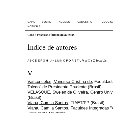
Seminário Integrado
CAPA
SOBRE
ACESSO
CADASTRO
PESQUIS
NOTÍCIAS
Capa
>
Pesquisa
>
Índice de autores
Índice de autores
A
B
C
D
E
F
G
H
I
J
K
L
M
N
O
P
Q
R
S
T
U
V
W
X
Y
Z
Toda(o)s
V
Vasconcelos, Vanessa Cristina de
, Faculdad
Toledo" de Presidente Prudente (Brasil)
VELASQUE, Swelen de Oliveira
, Centro Univ
(Brasil)
Viana, Camila Santos
, FIAET/PP (Brasil)
Viana, Camila Santos
, Faculdes Integradas "