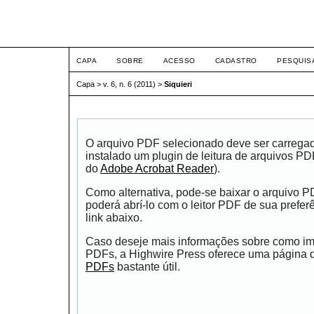
Intertem@s Social ISSN 1
CAPA
SOBRE
ACESSO
CADASTRO
PESQUIS
Capa
>
v. 6, n. 6 (2011)
>
Siquieri
O arquivo PDF selecionado deve ser carrega
instalado um plugin de leitura de arquivos P
do
Adobe Acrobat Reader
).
Como alternativa, pode-se baixar o arquivo 
poderá abrí-lo com o leitor PDF de sua prefer
link abaixo.
Caso deseje mais informações sobre como impr
PDFs, a Highwire Press oferece uma página
PDFs
bastante útil.