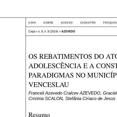
Intertem@s Social ISSN 1
CAPA
SOBRE
ACESSO
CADASTRO
PESQUIS
Capa
>
v. 9, n. 9 (2014)
>
AZEVEDO
OS REBATIMENTOS DO AT
ADOLESCÊNCIA E A CONS
PARADIGMAS NO MUNICÍP
VENCESLAU
Franceli Azevedo Cralcev AZEVEDO, Graciel
Cristina SCALON, Stefânia Ciriaco de Jes
Resumo