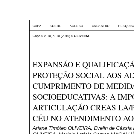
Intertem@s Social ISSN 1
CAPA
SOBRE
ACESSO
CADASTRO
PESQUIS
Capa
>
v. 10, n. 10 (2015)
>
OLIVEIRA
EXPANSÃO E QUALIFICAÇÃ
PROTEÇÃO SOCIAL AOS A
CUMPRIMENTO DE MEDID
SOCIOEDUCATIVAS: A IM
ARTICULAÇÃO CREAS LA/P
CÉU NO ATENDIMENTO A
Ariane Timóteo OLIVEIRA, Evelin de Cássia