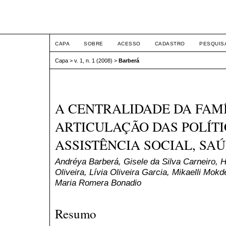
Intertem@s Social ISSN 1
CAPA
SOBRE
ACESSO
CADASTRO
PESQUIS
Capa
>
v. 1, n. 1 (2008)
>
Barberá
A CENTRALIDADE DA FAMÍ
ARTICULAÇÃO DAS POLÍTI
ASSISTÊNCIA SOCIAL, SA
Andréya Barberá, Gisele da Silva Carneiro, 
Oliveira, Lívia Oliveira Garcia, Mikaelli Mok
Maria Romera Bonadio
Resumo