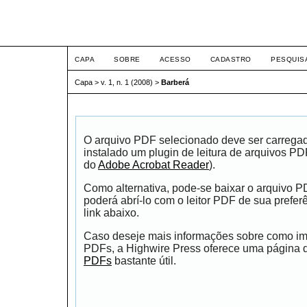
Intertem@s Social ISSN 1
CAPA
SOBRE
ACESSO
CADASTRO
PESQUIS
Capa
>
v. 1, n. 1 (2008)
>
Barberá
O arquivo PDF selecionado deve ser carrega
instalado um plugin de leitura de arquivos P
do
Adobe Acrobat Reader
).
Como alternativa, pode-se baixar o arquivo 
poderá abrí-lo com o leitor PDF de sua prefer
link abaixo.
Caso deseje mais informações sobre como impr
PDFs, a Highwire Press oferece uma página
PDFs
bastante útil.