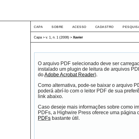
Intertem@s Social ISSN 1
CAPA
SOBRE
ACESSO
CADASTRO
PESQUIS
Capa
>
v. 1, n. 1 (2008)
>
Xavier
O arquivo PDF selecionado deve ser carrega
instalado um plugin de leitura de arquivos P
do
Adobe Acrobat Reader
).
Como alternativa, pode-se baixar o arquivo 
poderá abrí-lo com o leitor PDF de sua prefer
link abaixo.
Caso deseje mais informações sobre como impr
PDFs, a Highwire Press oferece uma página
PDFs
bastante útil.