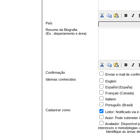
País
Resumo da Biografia
(Ex.: departamento e área)
Confirmação
Enviar e-mail de confi
Idiomas conhecidos
English
Español (España)
Français (Canada)
Italiano
Português (Brasil)
Cadastrar como
Leitor
: Notificado via 
Autor
: Pode submeter à
Avaliador
: Disponível 
interesses e metodologias 
Identifique as áreas d