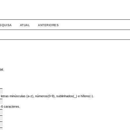
SQUISA
ATUAL
ANTERIORES
al.
letras minúsculas (a-z), números(0-9), sublinhados(_) e hífens(-).
 6 caracteres.