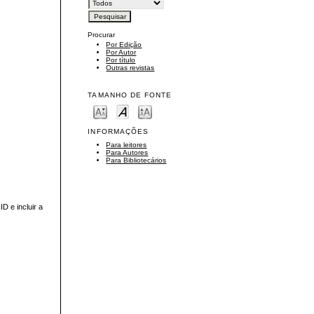
Procurar
Por Edição
Por Autor
Por título
Outras revistas
TAMANHO DE FONTE
INFORMAÇÕES
Para leitores
Para Autores
Para Bibliotecários
D e incluir a