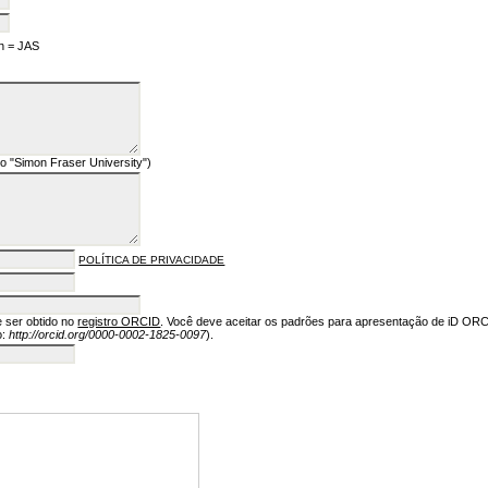
h = JAS
lo "Simon Fraser University")
POLÍTICA DE PRIVACIDADE
 ser obtido no
registro ORCID
. Você deve aceitar os padrões para apresentação de iD ORCI
o:
http://orcid.org/0000-0002-1825-0097
).