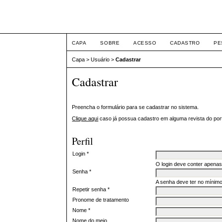
XII Simpósio Jurídico
CAPA
SOBRE
ACESSO
CADASTRO
PE
Capa
>
Usuário
>
Cadastrar
Cadastrar
Preencha o formulário para se cadastrar no sistema.
Clique aqui
caso já possua cadastro em alguma revista do port
Perfil
Login *
O login deve conter apenas 
Senha *
A senha deve ter no mínimo
Repetir senha *
Pronome de tratamento
Nome *
Nome do meio