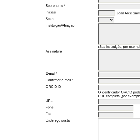
Sobrenome *
Iniciais
Joan Alice Smit
Sexo
Instituição/Afiliação
(Sua instituição, por exemp
Assinatura
E-mail *
Confirmar e-mail *
ORCID iD
O identificador ORCID pode
URL completa (por exempl
URL
Fone
Fax
Endereço postal