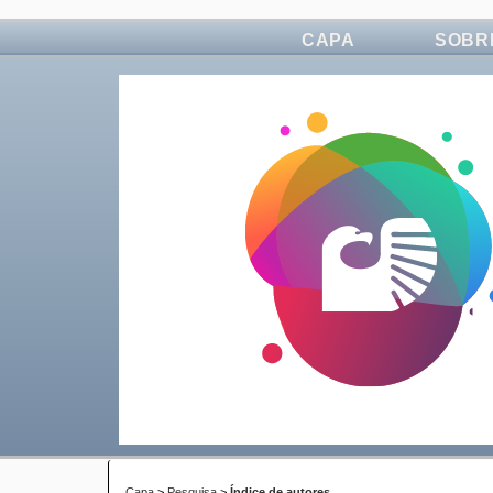
CAPA
SOBR
Capa
>
Pesquisa
>
Índice de autores