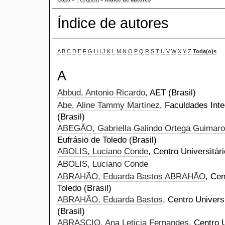
Índice de autores
A
B
C
D
E
F
G
H
I
J
K
L
M
N
O
P
Q
R
S
T
U
V
W
X
Y
Z
Toda(o)s
A
Abbud, Antonio Ricardo
, AET (Brasil)
Abe, Aline Tammy Martinez
, Faculdades Int
(Brasil)
ABEGÃO, Gabriella Galindo Ortega Guimaro
Eufrásio de Toledo (Brasil)
ABOLIS, Luciano Conde
, Centro Universitár
ABOLIS, Luciano Conde
ABRAHÃO, Eduarda Bastos ABRAHÃO
, Cen
Toledo (Brasil)
ABRAHÃO, Eduarda Bastos
, Centro Univers
(Brasil)
ABRASCIO, Ana Leticia Fernandes
, Centro 