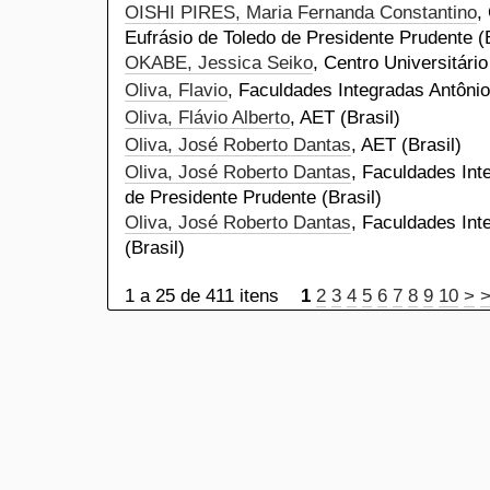
OISHI PIRES, Maria Fernanda Constantino
,
Eufrásio de Toledo de Presidente Prudente (B
OKABE, Jessica Seiko
, Centro Universitário
Oliva, Flavio
, Faculdades Integradas Antônio
Oliva, Flávio Alberto
, AET (Brasil)
Oliva, José Roberto Dantas
, AET (Brasil)
Oliva, José Roberto Dantas
, Faculdades Int
de Presidente Prudente (Brasil)
Oliva, José Roberto Dantas
, Faculdades Int
(Brasil)
1 a 25 de 411 itens
1
2
3
4
5
6
7
8
9
10
>