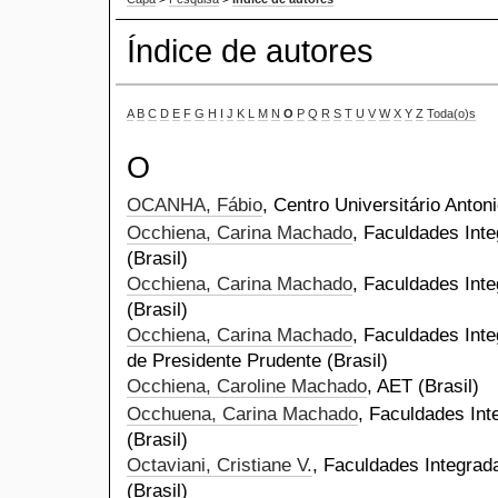
Índice de autores
A
B
C
D
E
F
G
H
I
J
K
L
M
N
O
P
Q
R
S
T
U
V
W
X
Y
Z
Toda(o)s
O
OCANHA, Fábio
, Centro Universitário Antoni
Occhiena, Carina Machado
, Faculdades Inte
(Brasil)
Occhiena, Carina Machado
, Faculdades Inte
(Brasil)
Occhiena, Carina Machado
, Faculdades Inte
de Presidente Prudente (Brasil)
Occhiena, Caroline Machado
, AET (Brasil)
Occhuena, Carina Machado
, Faculdades Int
(Brasil)
Octaviani, Cristiane V.
, Faculdades Integrad
(Brasil)