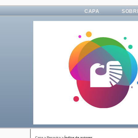
CAPA
SOBR
Capa
>
Pesquisa
>
Índice de autores