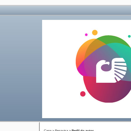
Capa
>
Pesquisa
>
Perfil do autor