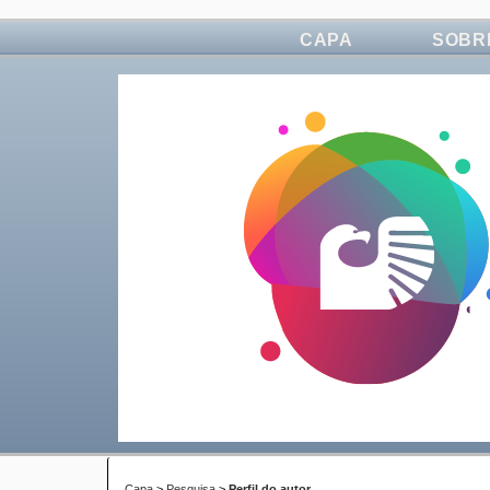
CAPA
SOBR
Capa
>
Pesquisa
>
Perfil do autor