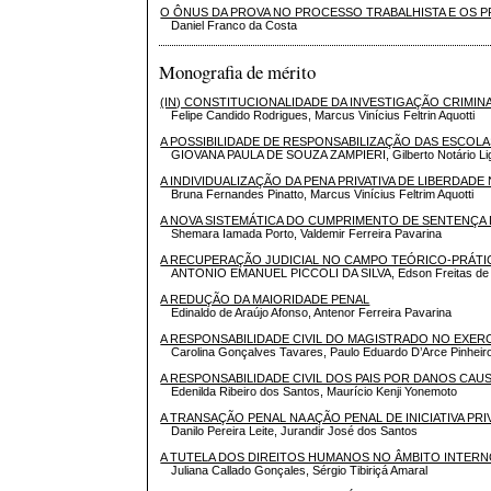
O ÔNUS DA PROVA NO PROCESSO TRABALHISTA E OS P
Daniel Franco da Costa
Monografia de mérito
(IN) CONSTITUCIONALIDADE DA INVESTIGAÇÃO CRIMIN
Felipe Candido Rodrigues, Marcus Vinícius Feltrin Aquotti
A POSSIBILIDADE DE RESPONSABILIZAÇÃO DAS ESCOLA
GIOVANA PAULA DE SOUZA ZAMPIERI, Gilberto Notário Li
A INDIVIDUALIZAÇÃO DA PENA PRIVATIVA DE LIBERDAD
Bruna Fernandes Pinatto, Marcus Vinícius Feltrim Aquotti
A NOVA SISTEMÁTICA DO CUMPRIMENTO DE SENTENÇA
Shemara Iamada Porto, Valdemir Ferreira Pavarina
A RECUPERAÇÃO JUDICIAL NO CAMPO TEÓRICO-PRÁTI
ANTONIO EMANUEL PICCOLI DA SILVA, Edson Freitas de O
A REDUÇÃO DA MAIORIDADE PENAL
Edinaldo de Araújo Afonso, Antenor Ferreira Pavarina
A RESPONSABILIDADE CIVIL DO MAGISTRADO NO EXER
Carolina Gonçalves Tavares, Paulo Eduardo D’Arce Pinheir
A RESPONSABILIDADE CIVIL DOS PAIS POR DANOS CA
Edenilda Ribeiro dos Santos, Maurício Kenji Yonemoto
A TRANSAÇÃO PENAL NA AÇÃO PENAL DE INICIATIVA PRI
Danilo Pereira Leite, Jurandir José dos Santos
A TUTELA DOS DIREITOS HUMANOS NO ÂMBITO INTERN
Juliana Callado Gonçales, Sérgio Tibiriçá Amaral