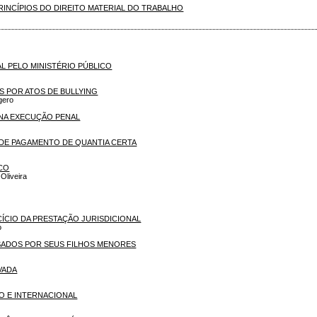
RINCÍPIOS DO DIREITO MATERIAL DO TRABALHO
AL PELO MINISTÉRIO PÚBLICO
S POR ATOS DE BULLYING
gero
E NA EXECUÇÃO PENAL
 DE PAGAMENTO DE QUANTIA CERTA
CO
liveira
CÍCIO DA PRESTAÇÃO JURISDICIONAL
o
USADOS POR SEUS FILHOS MENORES
VADA
O E INTERNACIONAL