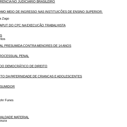
RÊNCIA NO JUDICIÁRIO BRASILEIRO
COMO MEIO DE INGRESSO NAS INSTITUIÇÕES DE ENSINO SUPERIOR:
va Zago
 CAPUT DO CPC NA EXECUÇÃO TRABALHISTA
AS
ntos
UAL PRESUMIDA CONTRA MENORES DE 14 ANOS
PROCESSUAL PENAL
ADO DEMOCRÁTICO DE DIREITO
TO DA PATERNIDADE DE CRIANÇAS E ADOLESCENTES
NSUMIDOR
Mohr Funes
UALDADE MATERIAL
Souza