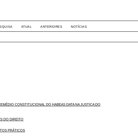
-1281 DIREITO
SQUISA
ATUAL
ANTERIORES
NOTÍCIAS
EMÉDIO CONSTITUCIONAL DO HABEAS DATA NA JUSTIÇA DO
S DO DIREITO
CTOS PRÁTICOS