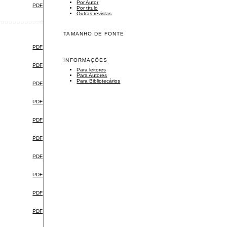
Por Autor
PDF
Por título
Outras revistas
TAMANHO DE FONTE
PDF
INFORMAÇÕES
PDF
Para leitores
Para Autores
Para Bibliotecários
PDF
PDF
PDF
PDF
PDF
PDF
PDF
PDF