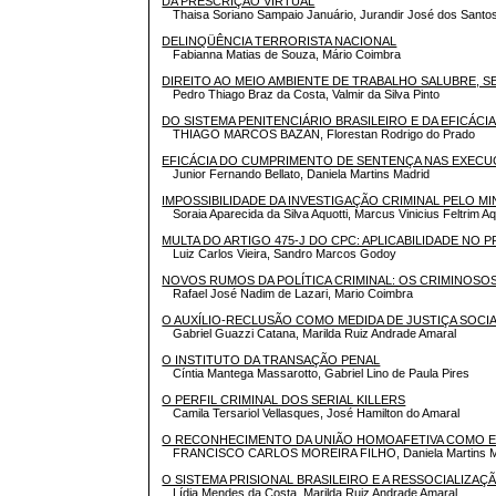
DA PRESCRIÇÃO VIRTUAL
Thaisa Soriano Sampaio Januário, Jurandir José dos Santo
DELINQÜÊNCIA TERRORISTA NACIONAL
Fabianna Matias de Souza, Mário Coimbra
DIREITO AO MEIO AMBIENTE DE TRABALHO SALUBRE, 
Pedro Thiago Braz da Costa, Valmir da Silva Pinto
DO SISTEMA PENITENCIÁRIO BRASILEIRO E DA EFICÁCIA
THIAGO MARCOS BAZAN, Florestan Rodrigo do Prado
EFICÁCIA DO CUMPRIMENTO DE SENTENÇA NAS EXECU
Junior Fernando Bellato, Daniela Martins Madrid
IMPOSSIBILIDADE DA INVESTIGAÇÃO CRIMINAL PELO MI
Soraia Aparecida da Silva Aquotti, Marcus Vinicius Feltrim Aq
MULTA DO ARTIGO 475-J DO CPC: APLICABILIDADE NO
Luiz Carlos Vieira, Sandro Marcos Godoy
NOVOS RUMOS DA POLÍTICA CRIMINAL: OS CRIMINOSOS
Rafael José Nadim de Lazari, Mario Coimbra
O AUXÍLIO-RECLUSÃO COMO MEDIDA DE JUSTIÇA SOCI
Gabriel Guazzi Catana, Marilda Ruiz Andrade Amaral
O INSTITUTO DA TRANSAÇÃO PENAL
Cíntia Mantega Massarotto, Gabriel Lino de Paula Pires
O PERFIL CRIMINAL DOS SERIAL KILLERS
Camila Tersariol Vellasques, José Hamilton do Amaral
O RECONHECIMENTO DA UNIÃO HOMOAFETIVA COMO EN
FRANCISCO CARLOS MOREIRA FILHO, Daniela Martins M
O SISTEMA PRISIONAL BRASILEIRO E A RESSOCIALIZAÇ
Lídia Mendes da Costa, Marilda Ruiz Andrade Amaral