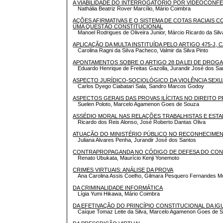
A VIABILIDADE DO INTERROGATÓRIO POR VIDEOCONFE
Nathália Beatriz Rover Marcílio, Mário Coimbra
AÇÕES AFIRMATIVAS E O SISTEMA DE COTAS RACIAIS 
UMA QUESTÃO CONSTITUCIONAL
Manoel Rodrigues de Oliveira Junior, Márcio Ricardo da Sil
APLICAÇÃO DA MULTA INSTITUÍDA PELO ARTIGO 475-J,
Carolina Ragni da SiIva Pacheco, Valmir da Silva Pinto
APONTAMENTOS SOBRE O ARTIGO 28 DA LEI DE DROG
Eduardo Henrique de Freitas Gazolla, Jurandir José dos Sa
ASPECTO JURÍDICO-SOCIOLÓGICO DA VIOLÊNCIA SEX
Carlos Dyego Ciabatari Sala, Sandro Marcos Godoy
ASPECTOS GERAIS DAS PROVAS ILÍCITAS NO DIREITO 
Suelen Poloto, Marcelo Agamenon Goes de Souza
ASSÉDIO MORAL NAS RELAÇÕES TRABALHISTAS E EST
Ricardo dos Reis Alonso, José Roberto Dantas Oliva
ATUAÇÃO DO MINISTÉRIO PÚBLICO NO RECONHECIMEN
Juliana Alvares Penha, Jurandir José dos Santos
CONTRAPROPAGANDA NO CÓDIGO DE DEFESA DO CO
Renato Ubukata, Maurício Kenji Yonemoto
CRIMES VIRTUAIS: ANÁLISE DA PROVA
Ana Carolina Assis Coelho, Gilmara Pesquero Fernandes 
DA CRIMINALIDADE INFORMÁTICA
Lígia Yumi Hikawa, Mário Coimbra
DA EFETIVAÇÃO DO PRINCÍPIO CONSTITUCIONAL DA IG
Caíque Tomaz Leite da Silva, Marcelo Agamenon Goes de 