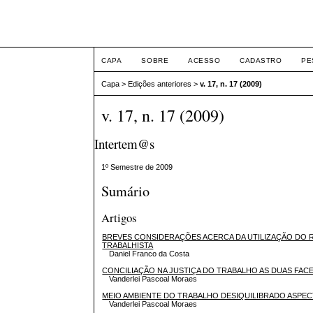
Intertem@s ISSN 1677
CAPA
SOBRE
ACESSO
CADASTRO
PE
Capa
>
Edições anteriores
>
v. 17, n. 17 (2009)
v. 17, n. 17 (2009)
Intertem@s
1º Semestre de 2009
Sumário
Artigos
BREVES CONSIDERAÇÕES ACERCA DA UTILIZAÇÃO DO R
TRABALHISTA
Daniel Franco da Costa
CONCILIAÇÃO NA JUSTIÇA DO TRABALHO AS DUAS FACE
Vanderlei Pascoal Moraes
MEIO AMBIENTE DO TRABALHO DESIQUILIBRADO ASPE
Vanderlei Pascoal Moraes