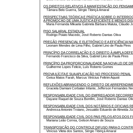
OS DIREITOS RELATIVOS À MANIFESTAÇÃO DO PENSAM
Tâmara Belo Guerra, Sérgio Tibiriçá Amaral
PERSPECTIVAS TEÓRICA E PRÁTICA SOBRE O INTERR
A PROMOÇÃO DE UMA JUSTIÇA EFICIENTE E MENOS DI
Maria Fernanda Mikaela Gabriela Bárbara Maluta, Cláudio
PISO SALARIAL ESTADUAL
Rodrigo Poiato Macedo, José Roberto Dantas Oliva
PREGÃO PRESENCIAL E ELETRÔNICO E A EFICIÊNCIA N
Leonam Mendes de Lima Filho, Gabriel Lino de Paula Pires
PRINCÍPIO DA CORRELAÇÃO E O DIREITO À AMPLA DEF
Fernando Francisco da Silva, Gabriel Lino de Paula Pires
PRINCÍPIO DA PROPORCIONALIDADE NA NOVA LEI DE 
Guilherme Lopes Felicio, Luís Roberto Gomes
PROVA ILÍCITA E SUA APLICAÇÃO NO PROCESSO PENAL
Geisa Matos Farah, Marcus Vinícius Feltrim Aquoti
REFLEXÕES ABRANGENDO O DIREITO DE ARREPENDIM
Graciela Damiani Corbalan Infante, Jefferson Fernandes Ne
RESPONSABILIDADE CIVIL DO EMPREGADOR DECORRE
Dayane Raquel de Souza Bomfim, José Roberto Dantas Oli
RESPONSABILIDADE CIVIL DOS NOTÁRIOS E OFICIAIS 
Andressa Antonini Troiano, Jesualdo Eduardo de Almeida Jú
RESPONSABILIDADE CIVIL DOS PAIS PELOS ATOS DOS 
Mariana Leão Correa, Gelson Amaro de Souza
TRANSPOSIÇÃO DO CONTROLE DIFUSO PARA O CONT
Vinícius Vilela dos Santos, Sérgio Tibiriçá Amaral