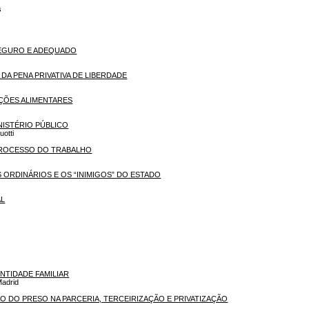
s
SEGURO E ADEQUADO
 DA PENA PRIVATIVA DE LIBERDADE
ÇÕES ALIMENTARES
NISTÉRIO PÚBLICO
uotti
 PROCESSO DO TRABALHO
 ORDINÁRIOS E OS “INIMIGOS” DO ESTADO
AL
TIDADE FAMILIAR
adrid
ÃO DO PRESO NA PARCERIA, TERCEIRIZAÇÃO E PRIVATIZAÇÃO