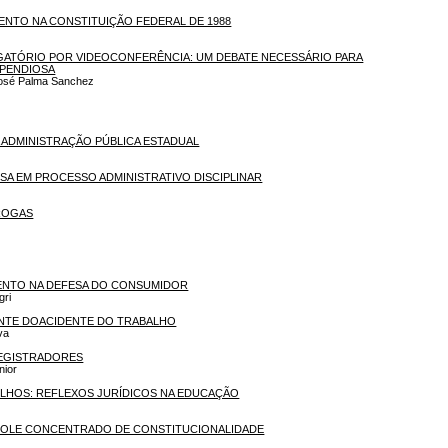
ENTO NA CONSTITUIÇÃO FEDERAL DE 1988
OGATÓRIO POR VIDEOCONFERÊNCIA: UM DEBATE NECESSÁRIO PARA
SPENDIOSA
 José Palma Sanchez
A ADMINISTRAÇÃO PÚBLICA ESTADUAL
ESA EM PROCESSO ADMINISTRATIVO DISCIPLINAR
DROGAS
ENTO NA DEFESA DO CONSUMIDOR
gri
NTE DOACIDENTE DO TRABALHO
va
REGISTRADORES
nior
FILHOS: REFLEXOS JURÍDICOS NA EDUCAÇÃO
ROLE CONCENTRADO DE CONSTITUCIONALIDADE