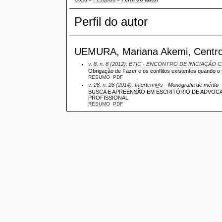
Perfil do autor
UEMURA, Mariana Akemi, Centro Un
v. 8, n. 8 (2012): ETIC - ENCONTRO DE INICIAÇÃO C
Obrigação de Fazer e os conflitos existentes quando o 
RESUMO
PDF
v. 28, n. 28 (2014): Intertem@s
- Monografia de mérito
BUSCA E APREENSÃO EM ESCRITÓRIO DE ADVOCAC
PROFISSIONAL
RESUMO
PDF