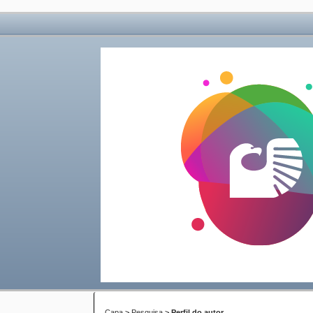
Capa
>
Pesquisa
>
Perfil do autor