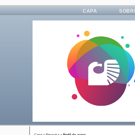
CAPA
SOBR
Capa
>
Pesquisa
>
Perfil do autor