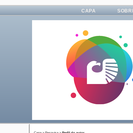
CAPA
SOBR
Capa
>
Pesquisa
>
Perfil do autor