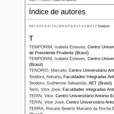
Índice de autores
A
B
C
D
E
F
G
H
I
J
K
L
M
N
O
P
Q
R
S
T
U
V
W
X
Y
Z
Toda(o)s
T
TEMPORIM, Isabela Esteves
, Centro Univer
de Presidente Prudente (Brasil)
TEMPORIM, Isabela Esteves
, Centro Univer
(Brasil)
TENÓRIO, Marcelo
, Centro Universitário An
Teodora, Adriano
, Faculdades Integradas Ant
Teodoro, Guilherme Sebastião
, AET (Brasil)
Terin, Vitor José
, Faculdades Integradas Antô
TERIN, Vitor
, Centro Universitário Antonio E
TERIN, Vitor José
, Centro Universitário Anto
TERRA, Rosane Beatris Mariano da Rocha 