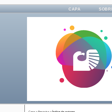
CAPA
SOBR
Capa
>
Pesquisa
>
Índice de autores