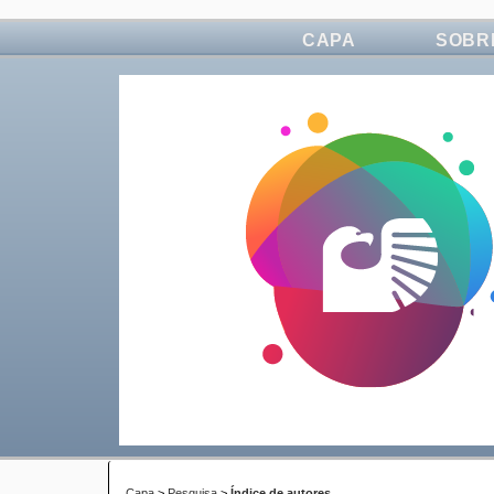
CAPA
SOBR
Capa
>
Pesquisa
>
Índice de autores