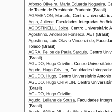
Afonso Oliveira, Maria Eduarda Nogueira
, C
de Toledo de Presidente Prudente (Brasil)
AGAMENON, Marcelo
, Centro Universitário
Aglio, Juliene
, Faculdades Integradas Antônio
AGOSTINELLI, Joice
, Centro Universitário 
Agostinho, Anderson Fonseca
, AET (Brasil)
Agostinho, Luis Otávio Vincenzi de
, Faculda
Toledo (Brasil)
AGRA, Felipe de Paula Sarquis
, Centro Univ
(Brasil)
AGUDO, Hugo Crivilim
, Centro Universitário
Agudo, Hugo Crivilim
, Faculdades Integradas
AGUDO, Hugo
, Centro Universitário Antonio
AGUDO, Hugo CRIVILIN
, Centro Universitá
(Brasil)
AGUDO, Hugo Crivilim
Agudo, Leliane de Sousa
, Faculdades Integr
(Brasil)
Agudo, Willian Altali da Silva
, Faculdade Int