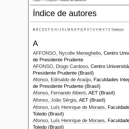
Índice de autores
A
B
C
D
E
F
G
H
I
J
K
L
M
N
O
P
Q
R
S
T
U
V
W
X
Y
Z
Toda(o)s
A
AFFONSO, Nycolle Meneghello
, Centro Univ
de Presidente Prudente
AFONSO, Diogo Cardoso
, Centro Universitá
Presidente Prudente (Brasil)
Afonso, Edinaldo de Araújo
, Faculdades Inte
de Presidente Prudente (Brasil)
Afonso, Fernando Alberti
, AET (Brasil)
Afonso, João Sérgio
, AET (Brasil)
Afonso, Luís Henrique de Moraes
, Faculdad
Toledo (Brasil)
Afonso, Luís Henrique de Moraes
, Faculdad
Toledo (Brasil)