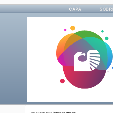
CAPA
SOBR
Capa
>
Pesquisa
>
Índice de autores