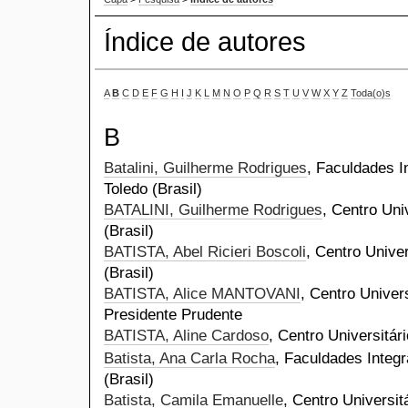
Índice de autores
A
B
C
D
E
F
G
H
I
J
K
L
M
N
O
P
Q
R
S
T
U
V
W
X
Y
Z
Toda(o)s
B
Batalini, Guilherme Rodrigues
, Faculdades I
Toledo (Brasil)
BATALINI, Guilherme Rodrigues
, Centro Uni
(Brasil)
BATISTA, Abel Ricieri Boscoli
, Centro Univer
(Brasil)
BATISTA, Alice MANTOVANI
, Centro Univer
Presidente Prudente
BATISTA, Aline Cardoso
, Centro Universitár
Batista, Ana Carla Rocha
, Faculdades Integr
(Brasil)
Batista, Camila Emanuelle
, Centro Universit