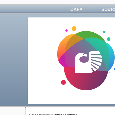
CAPA
SOBR
Capa
>
Pesquisa
>
Índice de autores