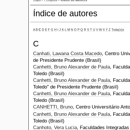
Índice de autores
A
B
C
D
E
F
G
H
I
J
K
L
M
N
O
P
Q
R
S
T
U
V
W
X
Y
Z
Toda(o)s
C
Canhati, Lawana Costa Macedo
, Centro Univ
de Presidente Prudente (Brasil)
Canhetti, Bruno Alexander de Paula
, Faculd
Toledo (Brasil)
Canhetti, Bruno Alexander de Paula
, Faculda
Toledo" de Presidente Prudente (Brasil)
Canhetti, Bruno Alexander de Paula
, Faculd
Toledo (Brasil)
CANHETTI, Bruno
, Centro Universitário Anto
Canhetti, Bruno Alexander de Paula
, Faculd
Toledo (Brasil)
Canhoto, Vera Lucia
, Faculdades Integradas 