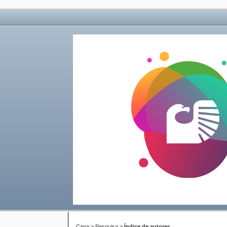
Capa
>
Pesquisa
>
Índice de autores