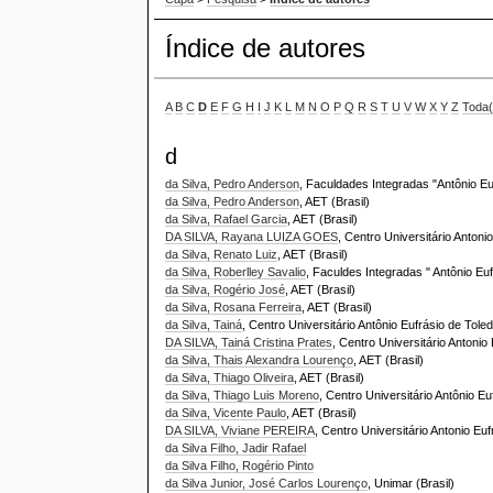
Índice de autores
A
B
C
D
E
F
G
H
I
J
K
L
M
N
O
P
Q
R
S
T
U
V
W
X
Y
Z
Toda(
d
da Silva, Pedro Anderson
, Faculdades Integradas "Antônio Eu
da Silva, Pedro Anderson
, AET (Brasil)
da Silva, Rafael Garcia
, AET (Brasil)
DA SILVA, Rayana LUIZA GOES
, Centro Universitário Antoni
da Silva, Renato Luiz
, AET (Brasil)
da Silva, Roberlley Savalio
, Faculdes Integradas " Antônio Eu
da Silva, Rogério José
, AET (Brasil)
da Silva, Rosana Ferreira
, AET (Brasil)
da Silva, Tainá
, Centro Universitário Antônio Eufrásio de Tole
DA SILVA, Tainá Cristina Prates
, Centro Universitário Antonio 
da Silva, Thais Alexandra Lourenço
, AET (Brasil)
da Silva, Thiago Oliveira
, AET (Brasil)
da Silva, Thiago Luis Moreno
, Centro Universitário Antônio E
da Silva, Vicente Paulo
, AET (Brasil)
DA SILVA, Viviane PEREIRA
, Centro Universitário Antonio Euf
da Silva Filho, Jadir Rafael
da Silva Filho, Rogério Pinto
da Silva Junior, José Carlos Lourenço
, Unimar (Brasil)