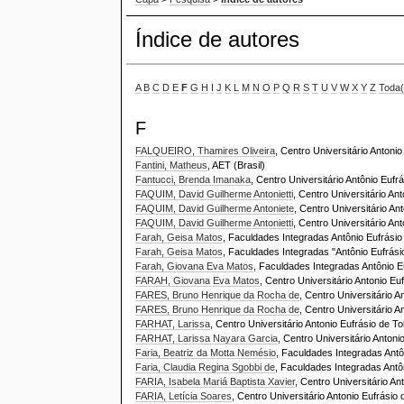
Índice de autores
A
B
C
D
E
F
G
H
I
J
K
L
M
N
O
P
Q
R
S
T
U
V
W
X
Y
Z
Toda(
F
FALQUEIRO, Thamires Oliveira
, Centro Universitário Antonio
Fantini, Matheus
, AET (Brasil)
Fantucci, Brenda Imanaka
, Centro Universitário Antônio Eufr
FAQUIM, David Guilherme Antonietti
, Centro Universitário Ant
FAQUIM, David Guilherme Antoniete
, Centro Universitário An
FAQUIM, David Guilherme Antonietti
, Centro Universitário Ant
Farah, Geisa Matos
, Faculdades Integradas Antônio Eufrásio 
Farah, Geisa Matos
, Faculdades Integradas "Antônio Eufrási
Farah, Giovana Eva Matos
, Faculdades Integradas Antônio Eu
FARAH, Giovana Eva Matos
, Centro Universitário Antonio Euf
FARES, Bruno Henrique da Rocha de
, Centro Universitário A
FARES, Bruno Henrique da Rocha de
, Centro Universitário A
FARHAT, Larissa
, Centro Universitário Antonio Eufrásio de To
FARHAT, Larissa Nayara Garcia
, Centro Universitário Antoni
Faria, Beatriz da Motta Nemésio
, Faculdades Integradas Antôn
Faria, Claudia Regina Sgobbi de
, Faculdades Integradas Antôn
FARIA, Isabela Mariá Baptista Xavier
, Centro Universitário An
FARIA, Letícia Soares
, Centro Universitário Antonio Eufrásio 