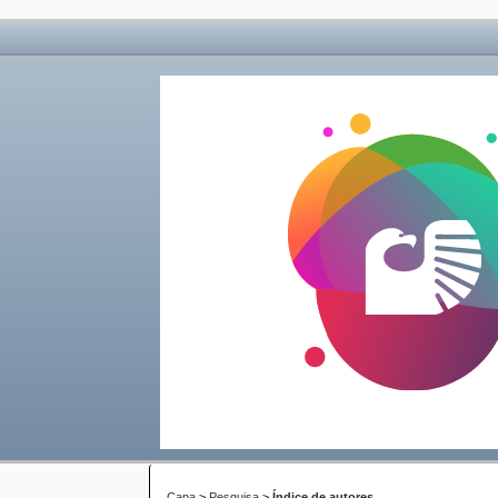
Capa
>
Pesquisa
>
Índice de autores