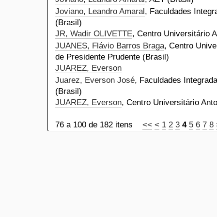
Joviano, Leandro Amaral
, Faculdades Integr
(Brasil)
JR, Wadir OLIVETTE
, Centro Universitário 
JUANES, Flávio Barros Braga
, Centro Unive
de Presidente Prudente (Brasil)
JUAREZ, Everson
Juarez, Everson José
, Faculdades Integrada
(Brasil)
JUAREZ, Everson
, Centro Universitário Ant
76 a 100 de 182 itens
<<
<
1
2
3
4
5
6
7
8