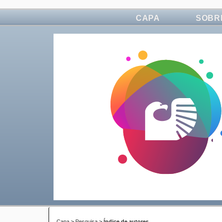
CAPA
SOBR
Capa
>
Pesquisa
>
Índice de autores