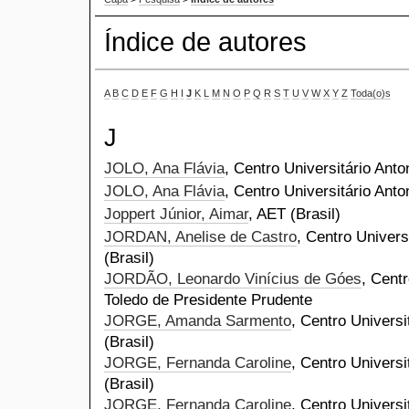
Índice de autores
A
B
C
D
E
F
G
H
I
J
K
L
M
N
O
P
Q
R
S
T
U
V
W
X
Y
Z
Toda(o)s
J
JOLO, Ana Flávia
, Centro Universitário Anto
JOLO, Ana Flávia
, Centro Universitário Anto
Joppert Júnior, Aimar
, AET (Brasil)
JORDAN, Anelise de Castro
, Centro Univers
(Brasil)
JORDÃO, Leonardo Vinícius de Góes
, Centr
Toledo de Presidente Prudente
JORGE, Amanda Sarmento
, Centro Universi
(Brasil)
JORGE, Fernanda Caroline
, Centro Universi
(Brasil)
JORGE, Fernanda Caroline
, Centro Universi