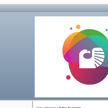
Capa
>
Pesquisa
>
Índice de autores