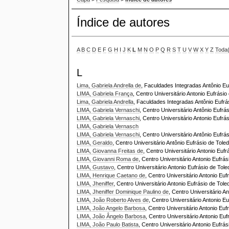
Índice de autores
A
B
C
D
E
F
G
H
I
J
K
L
M
N
O
P
Q
R
S
T
U
V
W
X
Y
Z
Toda
L
Lima, Gabriela Andrella de
, Faculdades Integradas Antônio Euf
LIMA, Gabriela França
, Centro Universitário Antonio Eufrásio 
Lima, Gabriela Andrella
, Faculdades Integradas Antônio Eufrás
LIMA, Gabriela Vernaschi
, Centro Universitário Antônio Eufrá
LIMA, Gabriela Vernaschi
, Centro Universitário Antonio Eufrás
LIMA, Gabriela Vernasch
LIMA, Gabriela Vernaschi
, Centro Universitário Antônio Eufr
LIMA, Geraldo
, Centro Universitário Antônio Eufrásio de Tole
LIMA, Giovanna Freitas de
, Centro Universitário Antonio Eufr
LIMA, Giovanni Roma de
, Centro Universitário Antonio Eufrás
LIMA, Gustavo
, Centro Universitário Antonio Eufrásio de Tole
LIMA, Henrique Caetano de
, Centro Universitário Antonio Euf
LIMA, Jheniffer
, Centro Universitário Antonio Eufrásio de Tole
LIMA, Jheniffer Dominique Paulino de
, Centro Universitário An
LIMA, João Roberto Alves de
, Centro Universitário Antonio Eu
LIMA, João Angelo Barbosa
, Centro Universitário Antonio Euf
LIMA, João Ângelo Barbosa
, Centro Universitário Antonio Euf
LIMA, João Paulo Batista
, Centro Universitário Antonio Eufrás